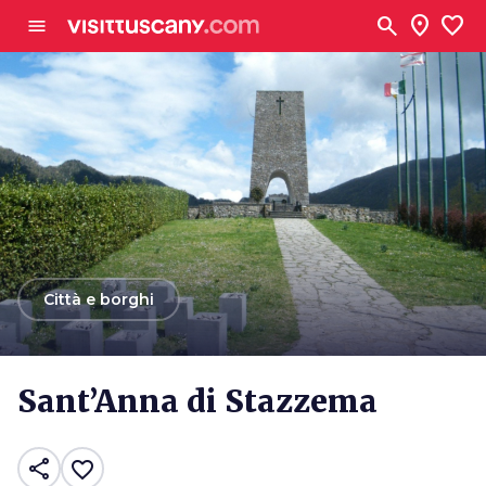
Vai al contenuto principale
search
location_on
favorite
menu
arrow_back
Città e borghi
Sant’Anna di Stazzema
share
favorite_border