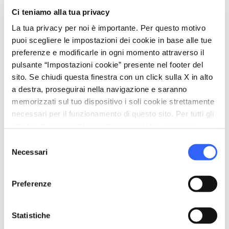
directions
Indicazioni
Ci teniamo alla tua privacy
La tua privacy per noi è importante. Per questo motivo
puoi scegliere le impostazioni dei cookie in base alle tue
preferenze e modificarle in ogni momento attraverso il
pulsante “Impostazioni cookie” presente nel footer del
Organizza
sito. Se chiudi questa finestra con un click sulla X in alto
a destra, proseguirai nella navigazione e saranno
hotel
chevron_right
memorizzati sul tuo dispositivo i soli cookie strettamente
Dove dormire
necessari per il funzionamento di questo sito. Per tutti gli
restaurant
chevron_right
altri tipi di cookie abbiamo bisogno del tuo consenso.
Dove mangiare
Selezione
holiday_village
chevron_right
Pacchetti e soggiorni
Necessari
del
consenso
celebration
chevron_right
Esperienze
Preferenze
local_library
chevron_right
Guide e mappe
Statistiche