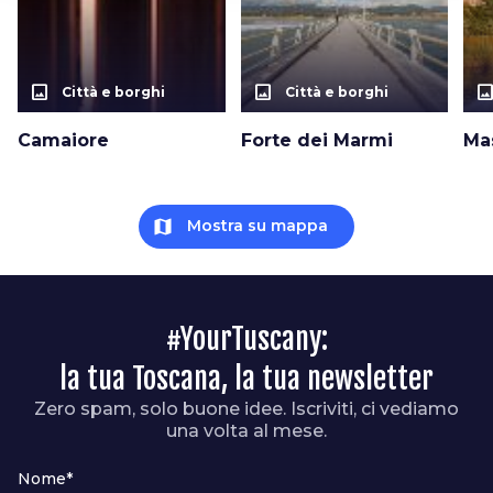
photo_size_select_actual
photo_size_select_actual
photo_size_select_a
Città e borghi
Città e borghi
Camaiore
Forte dei Marmi
Ma
map
Mostra su mappa
#YourTuscany:
la tua Toscana, la tua newsletter
Zero spam, solo buone idee. Iscriviti, ci vediamo
una volta al mese.
Nome*