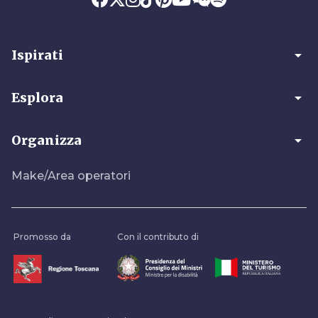
arrow_drop_down
Ispirati
arrow_drop_down
Esplora
arrow_drop_down
Organizza
Make/Area operatori
Promosso da
Con il contributo di