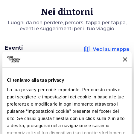
Nei dintorni
Luoghi da non perdere, percorsi tappa per tappa,
eventi e suggerimenti per il tuo viaggio
Eventi
map
Vedi su mappa
favorite_border
Ci teniamo alla tua privacy
La tua privacy per noi è importante. Per questo motivo
puoi scegliere le impostazioni dei cookie in base alle tue
preferenze e modificarle in ogni momento attraverso il
event
pulsante “Impostazioni cookie” presente nel footer del
ALTRI EVENTI
sito. Se chiudi questa finestra con un click sulla X in alto
I giorni del Vino
a destra, proseguirai nella navigazione e saranno
Dal 25 apr 2026 al 27 set 2026
memorizzati sul tuo dispositivo i soli cookie strettamente