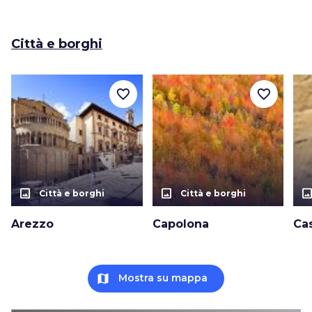
Città e borghi
favorite_border
favorite_border
photo_size_select_actual
photo_size_select_actual
photo_size_select_a
Città e borghi
Città e borghi
Arezzo
Capolona
Cas
map
Mostra su mappa