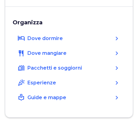
Organizza
hotel
chevron_right
Dove dormire
restaurant
chevron_right
Dove mangiare
holiday_village
chevron_right
Pacchetti e soggiorni
celebration
chevron_right
Esperienze
local_library
chevron_right
Guide e mappe