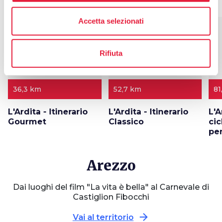
Accetta selezionati
favorite_border
favorite_border
Rifiuta
36,3 km
52,7 km
81
L'Ardita - Itinerario
L'Ardita - Itinerario
L'A
Gourmet
Classico
cic
pe
Arezzo
Dai luoghi del film "La vita è bella" al Carnevale di
Castiglion Fibocchi
arrow_forward
Vai al territorio