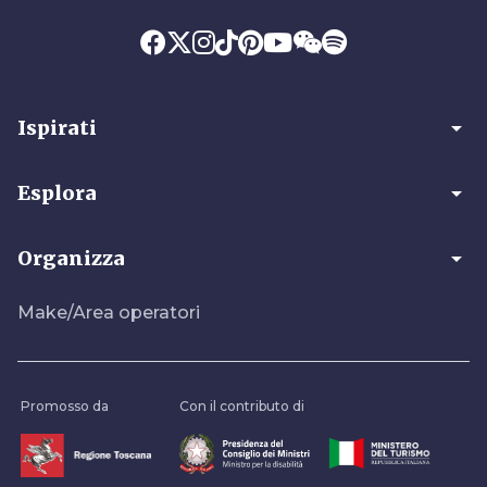
arrow_drop_down
Ispirati
arrow_drop_down
Esplora
arrow_drop_down
Organizza
Make/Area operatori
Promosso da
Con il contributo di