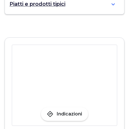
expand_more
Piatti e prodotti tipici
directions
Indicazioni