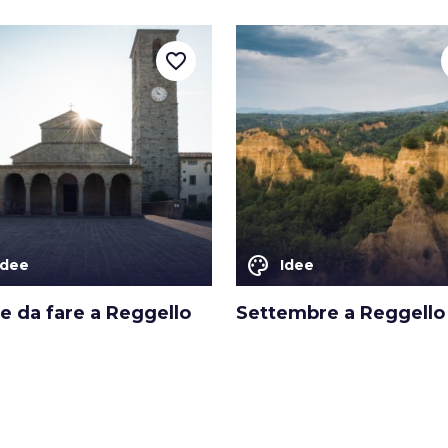
favorite_border
color_lens
Idee
Idee
e da fare a Reggello
Settembre a Reggello