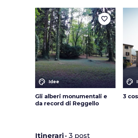
favorite_border
color_lens
color_lens
Idee
Gli alberi monumentali e
3 cos
da record di Reggello
Itinerari
• 3 post