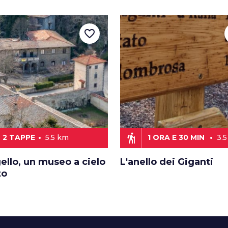
favorite_border
hiking
2 TAPPE
5.5 km
1 ORA E 30 MIN
3.
ello, un museo a cielo
L'anello dei Giganti
to