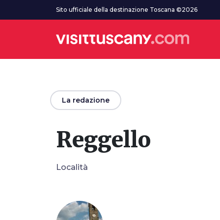
Vai al contenuto principale
Sito ufficiale della destinazione Toscana ©2026
arrow_back
La redazione
Reggello
Località