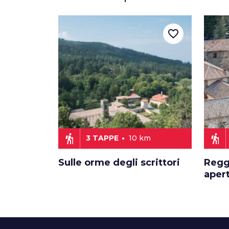
favorite_border
hiking
hiking
3 TAPPE
10 km
Sulle orme degli scrittori
Regg
aper