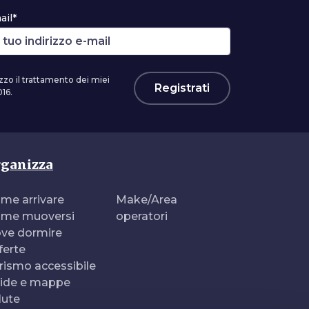
ail*
zzo il trattamento dei miei
Registrati
16.
ganizza
me arrivare
Make/Area
me muoversi
operatori
ve dormire
ferte
rismo accessibile
ide e mappe
lute