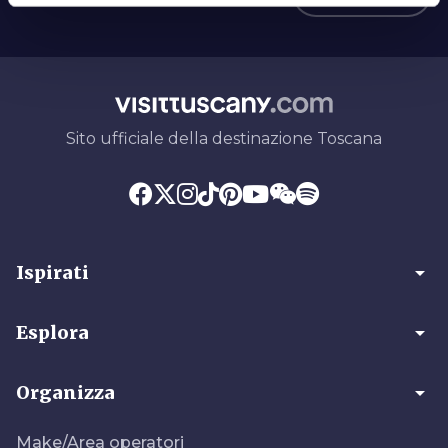
Sito ufficiale della destinazione Toscana
arrow_drop_down
Ispirati
arrow_drop_down
Esplora
arrow_drop_down
Organizza
Make/Area operatori