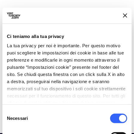
Itinerari
• 1 post
Ci teniamo alla tua privacy
favorite_border
La tua privacy per noi è importante. Per questo motivo
puoi scegliere le impostazioni dei cookie in base alle tue
preferenze e modificarle in ogni momento attraverso il
pulsante “Impostazioni cookie” presente nel footer del
sito. Se chiudi questa finestra con un click sulla X in alto
2 GIORNI
12 km
a destra, proseguirai nella navigazione e saranno
memorizzati sul tuo dispositivo i soli cookie strettamente
Weekend nella
necessari per il funzionamento di questo sito. Per tutti gli
storia, tra Artimino e
altri tipi di cookie abbiamo bisogno del tuo consenso.
Carmignano
Selezione
Necessari
del
consenso