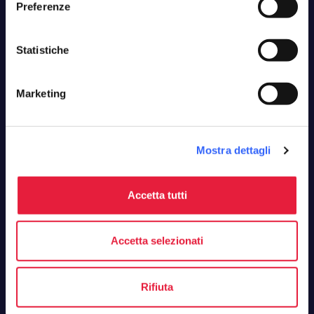
Preferenze
#YourTuscany:
Statistiche
la tua Toscana, la tua newsletter
Zero spam, solo buone idee. Iscriviti, ci vediamo
Marketing
una volta al mese.
Nome*
Mostra dettagli
Email*
Accetta tutti
Accetta selezionati
Ho preso visione e accetto
l'informativa sulla privacy
e
autorizzo il trattamento dei miei dati personali ai sensi del
D.Lgs. 196/2003 e del GDPR 679/2016.
Rifiuta
Registrati