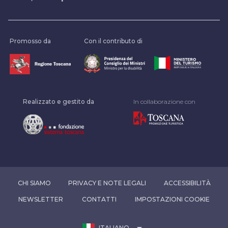
Promosso da
Con il contributo di
Realizzato e gestito da
In collaborazione con
CHI SIAMO
PRIVACY E NOTE LEGALI
ACCESSIBILITÀ
NEWSLETTER
CONTATTI
IMPOSTAZIONI COOKIE
arrow_drop_down
ITALIANO