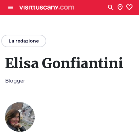
Vai al contenuto principale
search
location_on
favorite
menu
arrow_back
La redazione
Elisa Gonfiantini
Blogger