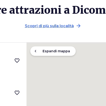
re attrazioni a Dico
arrow_forward
Scopri di più sulla località
chevron_left
Espandi mappa
favorite_border
favorite_border