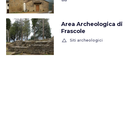
Area Archeologica di
Frascole
change_history
Siti archeologici