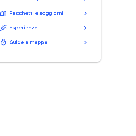
holiday_village
chevron_right
Pacchetti e soggiorni
celebration
chevron_right
Esperienze
local_library
chevron_right
Guide e mappe