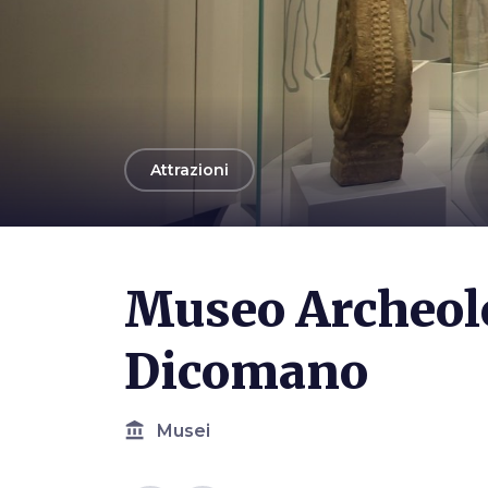
arrow_back
Attrazioni
Photo ©
Sailko
Museo Archeolo
Dicomano
account_balance
Musei