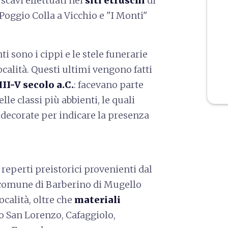
scavi effettuati nei
siti etruschi
di
 Poggio Colla a Vicchio e "I Monti"
i sono i cippi e le stele funerarie
località. Questi ultimi vengono fatti
III-V secolo a.C.
: facevano parte
e classi più abbienti, le quali
 decorate per indicare la presenza
reperti preistorici provenienti dal
l comune di Barberino di Mugello
ocalità, oltre che
materiali
 San Lorenzo, Cafaggiolo,