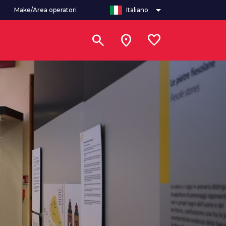
arrow_drop_down
Make/Area operatori
Italiano
search
location_on
favorite