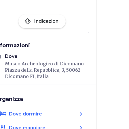
directions
Indicazioni
nformazioni
me
Dove
Museo Archeologico di Dicomano
Piazza della Repubblica, 3, 50062
Dicomano FI, Italia
rganizza
hotel
chevron_right
Dove dormire
restaurant
chevron_right
Dove mangiare