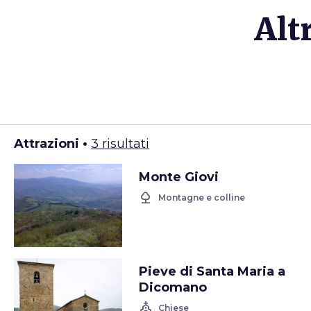
Alt
Attrazioni •
3 risultati
Monte Giovi
nature
Montagne e colline
Pieve di Santa Maria a
Dicomano
church
Chiese