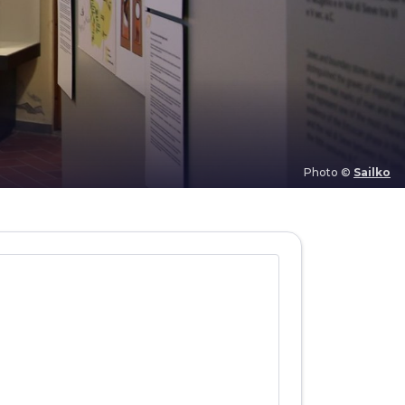
Photo ©
Sailko