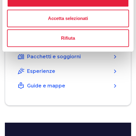
Organizza
Accetta selezionati
hotel
chevron_right
Dove dormire
Rifiuta
restaurant
chevron_right
Dove mangiare
holiday_village
chevron_right
Pacchetti e soggiorni
celebration
chevron_right
Esperienze
local_library
chevron_right
Guide e mappe