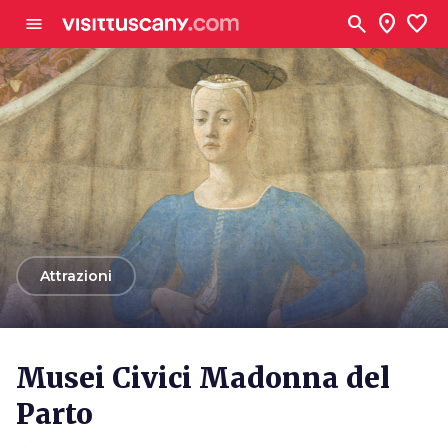
Vai al contenuto principale
search
location_on
favorite
menu
arrow_back
Attrazioni
Musei Civici Madonna del
Parto