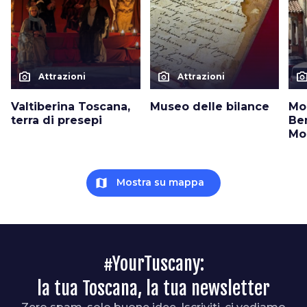
photo_camera
photo_camera
photo_cam
Attrazioni
Attrazioni
Valtiberina Toscana,
Museo delle bilance
Mo
terra di presepi
Be
Mo
map
Mostra su mappa
#YourTuscany:
la tua Toscana, la tua newsletter