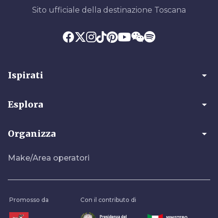
Sito ufficiale della destinazione Toscana
arrow_drop_down
Ispirati
arrow_drop_down
Esplora
arrow_drop_down
Organizza
Make/Area operatori
Promosso da
Con il contributo di