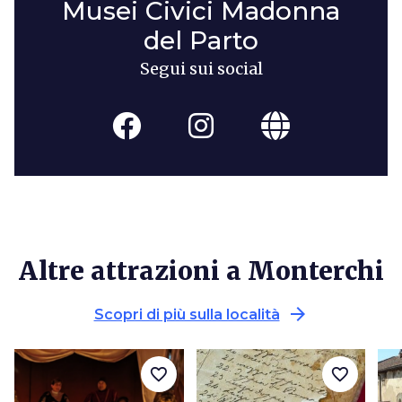
Musei Civici Madonna
del Parto
Segui sui social
Altre attrazioni a Monterchi
arrow_forward
Scopri di più sulla località
favorite_border
favorite_border