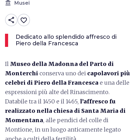
account_balance
Musei
share
favorite_border
Dedicato allo splendido affresco di
Piero della Francesca
Il
Museo della Madonna del Parto di
Monterchi
conserva uno dei
capolavori più
celebri di Piero della Francesca
e una delle
espressioni più alte del Rinascimento.
Databile tra il 1450 e il 1465,
l’affresco fu
realizzato nella chiesa di Santa Maria di
Momentana
, alle pendici del colle di
Montione, in un luogo anticamente legato
anche a culti della fertilità.