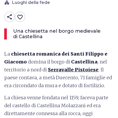
church
Luoghi della fede
share
favorite_border
Una chiesetta nel borgo medievale
di Castellina
La
chiesetta romanica dei Santi Filippo e
Giacomo
domina il borgo di
Castellina
, nel
territorio a nord di
Serravalle Pistoiese
. Il
paese contava, a metà Duecento, 71 famiglie ed
era circondato da mura e dotato di fortilizio.
La chiesa venne fondata nel 1159, faceva parte
del castello di Castellina Molazzani ed era
direttamente connessa alla rocca, oggi