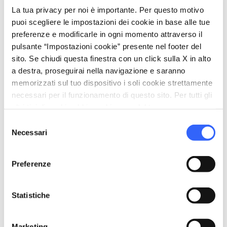
language
Sito web
La tua privacy per noi è importante. Per questo motivo
http://visitserravalle.it/luoghi-dinteress
puoi scegliere le impostazioni dei cookie in base alle tue
e/chiesa-dei-santi-filippo-e-giacomo/
preferenze e modificarle in ogni momento attraverso il
open_in_new
pulsante “Impostazioni cookie” presente nel footer del
sito. Se chiudi questa finestra con un click sulla X in alto
a destra, proseguirai nella navigazione e saranno
memorizzati sul tuo dispositivo i soli cookie strettamente
Organizza
necessari per il funzionamento di questo sito. Per tutti gli
altri tipi di cookie abbiamo bisogno del tuo consenso.
hotel
chevron_right
Dove dormire
Selezione
Necessari
del
restaurant
chevron_right
Dove mangiare
consenso
holiday_village
chevron_right
Pacchetti e soggiorni
Preferenze
celebration
chevron_right
Esperienze
Statistiche
local_library
chevron_right
Guide e mappe
Marketing