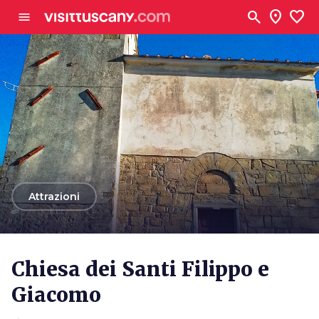
Vai al contenuto principale
search
location_on
favorite
menu
arrow_back
Attrazioni
Chiesa dei Santi Filippo e
Giacomo