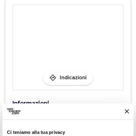
directions
Indicazioni
Informazioni
home
Dove
Chiesa dei Santi Filippo e Giacomo
Via Valenta, 39, 51030 Castellina PT, Italia
Ci teniamo alla tua privacy