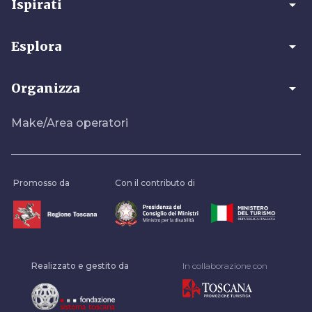
arrow_drop_down
Ispirati
arrow_drop_down
Esplora
arrow_drop_down
Organizza
Make/Area operatori
Promosso da
Con il contributo di
Realizzato e gestito da
In collaborazione con