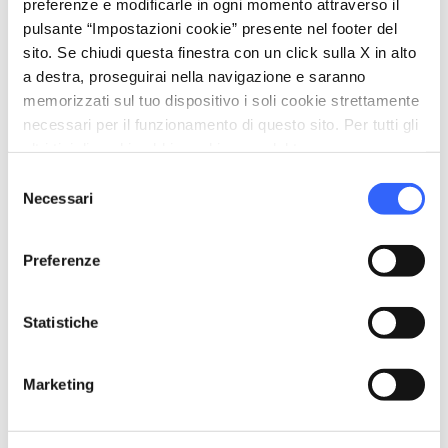
preferenze e modificarle in ogni momento attraverso il
hiking
Cammini
pulsante “Impostazioni cookie” presente nel footer del
Colazione self service
sito. Se chiudi questa finestra con un click sulla X in alto
a destra, proseguirai nella navigazione e saranno
laptop_mac
Servizi per lavorare
memorizzati sul tuo dispositivo i soli cookie strettamente
Wifi a banda larga
necessari per il funzionamento di questo sito. Per tutti gli
altri tipi di cookie abbiamo bisogno del tuo consenso.
eco
Vacanze sostenibili
Selezione
Necessari
Fa la raccolta differenziata
del
consenso
Edificio dotato di sistemi per isolamento
termico
Preferenze
Plastic free
Promuove il risparmio di acqua e risorse
Statistiche
energetiche
Utilizza illuminazione a basso consumo
Marketing