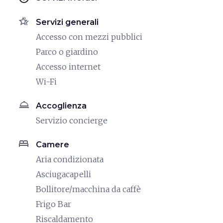
hotel_class
Servizi generali
Accesso con mezzi pubblici
Parco o giardino
Accesso internet
Wi-Fi
room_service
Accoglienza
Servizio concierge
bed
Camere
Aria condizionata
Asciugacapelli
Bollitore/macchina da caffè
Frigo Bar
Riscaldamento