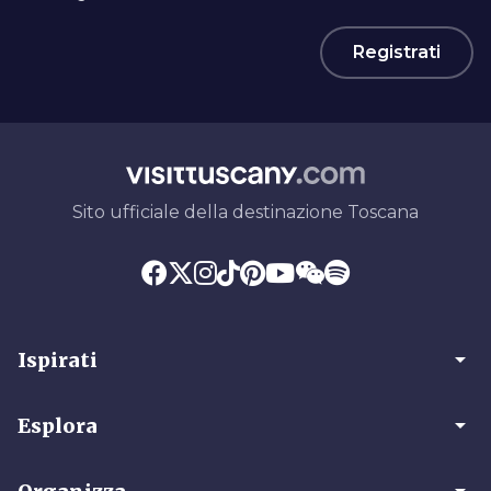
Registrati
Sito ufficiale della destinazione Toscana
arrow_drop_down
Ispirati
arrow_drop_down
Esplora