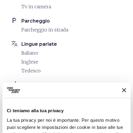
Tv in camera
local_parking
Parcheggio
Parcheggio in strada
translate
Lingue parlate
Italiano
Inglese
Tedesco
directions_bike
Servizi bike
Ricovero sicuro per le bici
directions_bike
Bike: Bici da corsa
Ci teniamo alla tua privacy
Struttura nelle vicinanze di una pista ciclabile
La tua privacy per noi è importante. Per questo motivo
o tracciato cicloturistico
puoi scegliere le impostazioni dei cookie in base alle tue