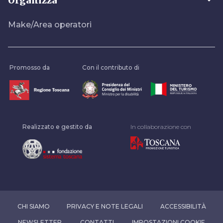
arrow_drop_down
Organizza
Make/Area operatori
Promosso da
Con il contributo di
Realizzato e gestito da
In collaborazione con
CHI SIAMO
PRIVACY E NOTE LEGALI
ACCESSIBILITÀ
NEWSLETTER
CONTATTI
IMPOSTAZIONI COOKIE