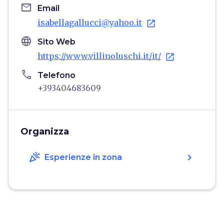
email
Email
isabellagallucci@yahoo.it
open_in_new
language
Sito Web
https://www.villinoluschi.it/it/
open_in_new
phone
Telefono
+393404683609
Organizza
celebration
chevron_right
Esperienze in zona