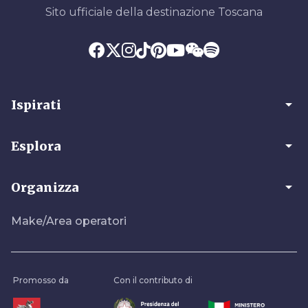
Sito ufficiale della destinazione Toscana
arrow_drop_down
Ispirati
arrow_drop_down
Esplora
arrow_drop_down
Organizza
Make/Area operatori
Promosso da
Con il contributo di