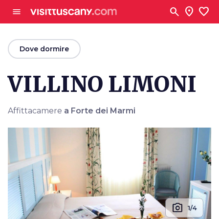
Vai al contenuto principale
search
location_on
favorite
menu
arrow_back
Dove dormire
VILLINO LIMONI
Affittacamere
a Forte dei Marmi
photo_camera
1/4