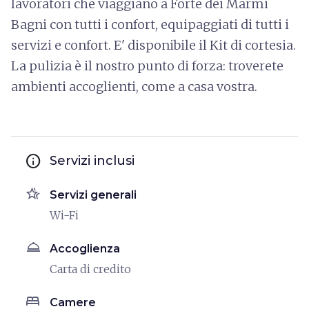
lavoratori che viaggiano a Forte dei Marmi
Bagni con tutti i confort, equipaggiati di tutti i
servizi e confort. E' disponibile il Kit di cortesia.
La pulizia è il nostro punto di forza: troverete
ambienti accoglienti, come a casa vostra.
info
Servizi inclusi
hotel_class
Servizi generali
Wi-Fi
room_service
Accoglienza
Carta di credito
bed
Camere