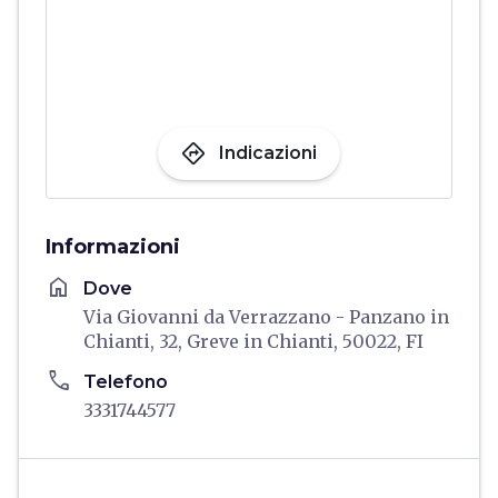
directions
Indicazioni
Informazioni
home
Dove
Via Giovanni da Verrazzano - Panzano in
Chianti, 32, Greve in Chianti, 50022, FI
phone
Telefono
3331744577