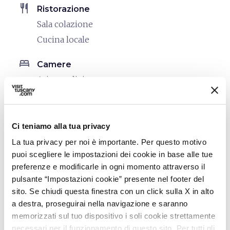
restaurant
Ristorazione
Sala colazione
Cucina locale
bed
Camere
Aria condizionata
Asciugacapelli
Bollitore/macchina da caffè
Cassaforte
Ci teniamo alla tua privacy
Frigo Bar
La tua privacy per noi è importante. Per questo motivo
puoi scegliere le impostazioni dei cookie in base alle tue
Riscaldamento
preferenze e modificarle in ogni momento attraverso il
Tv in camera
pulsante “Impostazioni cookie” presente nel footer del
sito. Se chiudi questa finestra con un click sulla X in alto
local_parking
Parcheggio
a destra, proseguirai nella navigazione e saranno
Parcheggio
memorizzati sul tuo dispositivo i soli cookie strettamente
necessari per il funzionamento di questo sito. Per tutti gli