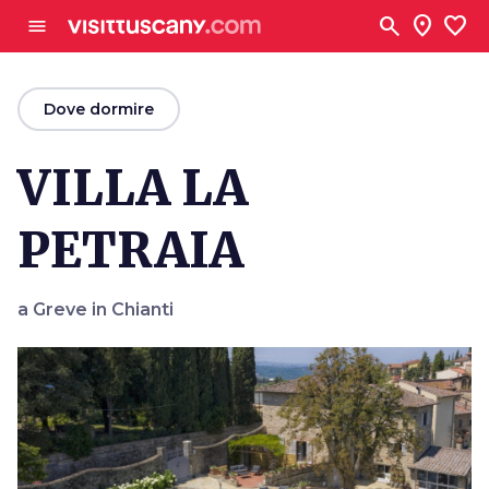
Vai al contenuto principale
search
location_on
favorite
menu
arrow_back
Dove dormire
VILLA LA
PETRAIA
a Greve in Chianti