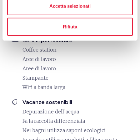
Accetta selezionati
Massaggi
Sauna
Spa
Rifiuta
laptop_mac
Servizi per lavorare
Coffee station
Aree di lavoro
Aree di lavoro
Stampante
Wifi a banda larga
eco
Vacanze sostenibili
Depurazione dell’acqua
Fa la raccolta differenziata
Nei bagni utilizza saponi ecologici
In cucina utilizza prodotti a filiera corta