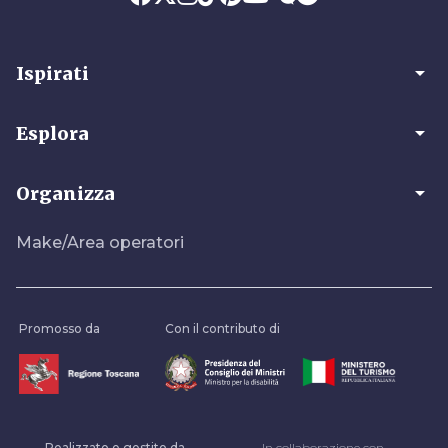
arrow_drop_down
Ispirati
arrow_drop_down
Esplora
arrow_drop_down
Organizza
Make/Area operatori
Promosso da
Con il contributo di
Realizzato e gestito da
In collaborazione con