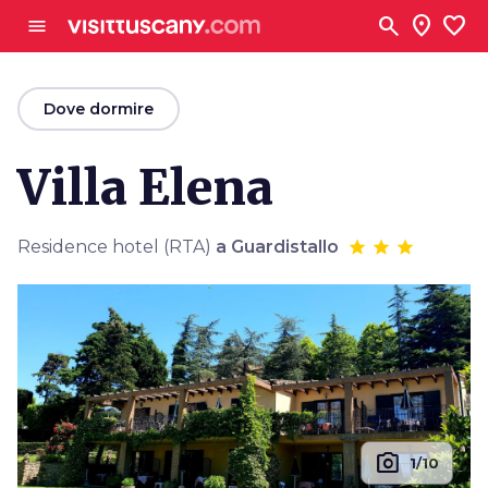
Vai al contenuto principale
search
location_on
favorite
menu
arrow_back
Dove dormire
Villa Elena
Residence hotel (RTA)
a Guardistallo
photo_camera
1/10