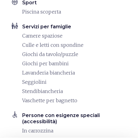
sports_basketball
Sport
Piscina scoperta
family_restroom
Servizi per famiglie
Camere spaziose
Culle e letti con spondine
Giochi da tavolo/puzzle
Giochi per bambini
Lavanderia biancheria
Seggiolini
Stendibiancheria
Vaschette per bagnetto
accessible
Persone con esigenze speciali
(accessibilità)
In carrozzina