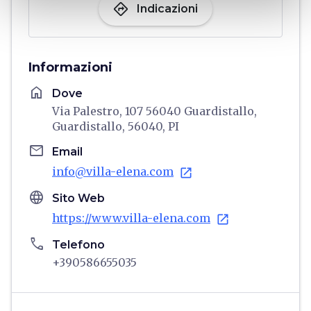
directions
Indicazioni
Informazioni
home
Dove
Via Palestro, 107 56040 Guardistallo,
Guardistallo, 56040, PI
email
Email
info@villa-elena.com
open_in_new
language
Sito Web
https://www.villa-elena.com
open_in_new
phone
Telefono
+390586655035