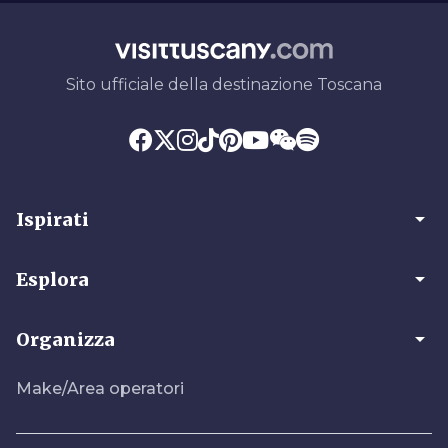
Sito ufficiale della destinazione Toscana
arrow_drop_down
Ispirati
arrow_drop_down
Esplora
arrow_drop_down
Organizza
Make/Area operatori