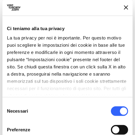
Senior
directions_bike
Servizi bike
Area per il lavaggio bici
Ci teniamo alla tua privacy
Ciclofficina
La tua privacy per noi è importante. Per questo motivo
Ricovero sicuro per le bici
puoi scegliere le impostazioni dei cookie in base alle tue
preferenze e modificarle in ogni momento attraverso il
hiking
Cammini
pulsante “Impostazioni cookie” presente nel footer del
Lavanderia e asciugatura indumenti
sito. Se chiudi questa finestra con un click sulla X in alto
a destra, proseguirai nella navigazione e saranno
Mappa dei percorsi
memorizzati sul tuo dispositivo i soli cookie strettamente
necessari per il funzionamento di questo sito. Per tutti gli
eco
Vacanze sostenibili
altri tipi di cookie abbiamo bisogno del tuo consenso.
Adotta misure per difesa e sostegno di natura,
Selezione
paesaggio e animali
Necessari
del
Fa la raccolta differenziata
consenso
Utilizza illuminazione a basso consumo
Preferenze