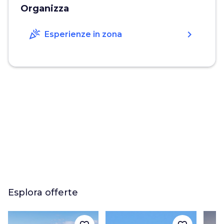
Organizza
celebration
chevron_right
Esperienze in zona
Esplora offerte