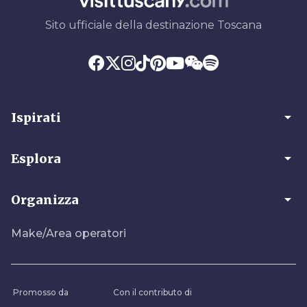
Sito ufficiale della destinazione Toscana
arrow_drop_down
Ispirati
arrow_drop_down
Esplora
arrow_drop_down
Organizza
Make/Area operatori
Promosso da
Con il contributo di