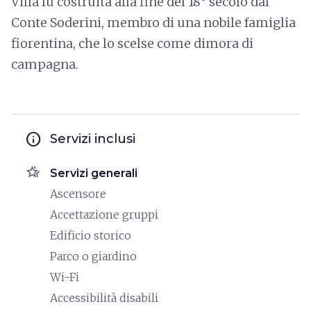
Villa fu costruita alla fine del 18° secolo dal
Conte Soderini, membro di una nobile famiglia
fiorentina, che lo scelse come dimora di
campagna.
info
Servizi inclusi
hotel_class
Servizi generali
Ascensore
Accettazione gruppi
Edificio storico
Parco o giardino
Wi-Fi
Accessibilità disabili