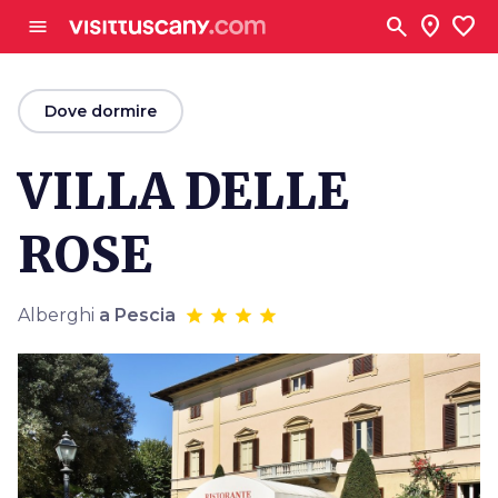
Vai al contenuto principale
search
location_on
favorite
menu
arrow_back
Dove dormire
VILLA DELLE
ROSE
Alberghi
a Pescia