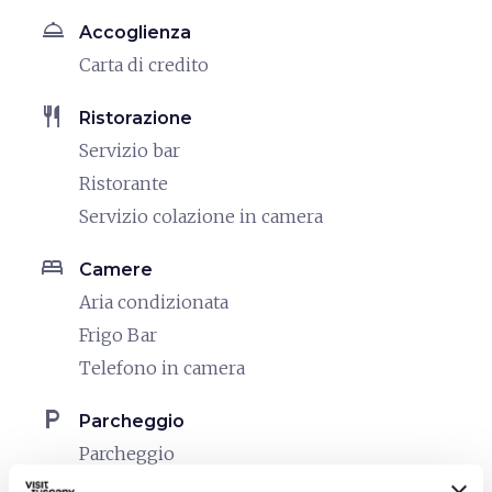
room_service
Accoglienza
Carta di credito
restaurant
Ristorazione
Servizio bar
Ristorante
Servizio colazione in camera
bed
Camere
Aria condizionata
Frigo Bar
Telefono in camera
local_parking
Parcheggio
Parcheggio