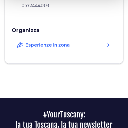
0572444003
Organizza
celebration
chevron_right
Esperienze in zona
#YourTuscany:
la tua Toscana, la tua newsletter