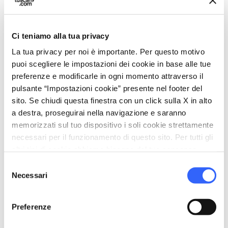
sports_basketball
Sport
Piscina scoperta
Ci teniamo alla tua privacy
work
Business e Mice
La tua privacy per noi è importante. Per questo motivo
Sala riunioni
puoi scegliere le impostazioni dei cookie in base alle tue
preferenze e modificarle in ogni momento attraverso il
pets
Animali ammessi (Pet friendly)
pulsante “Impostazioni cookie” presente nel footer del
sito. Se chiudi questa finestra con un click sulla X in alto
a destra, proseguirai nella navigazione e saranno
memorizzati sul tuo dispositivo i soli cookie strettamente
necessari per il funzionamento di questo sito. Per tutti gli
altri tipi di cookie abbiamo bisogno del tuo consenso.
Selezione
Necessari
del
consenso
Preferenze