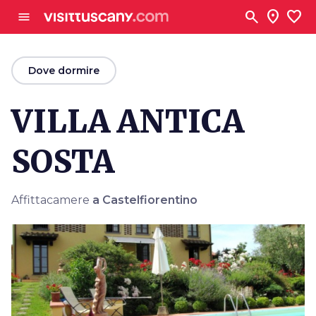
Vai al contenuto principale
search
location_on
favorite
menu
arrow_back
Dove dormire
VILLA ANTICA
SOSTA
Affittacamere
a Castelfiorentino