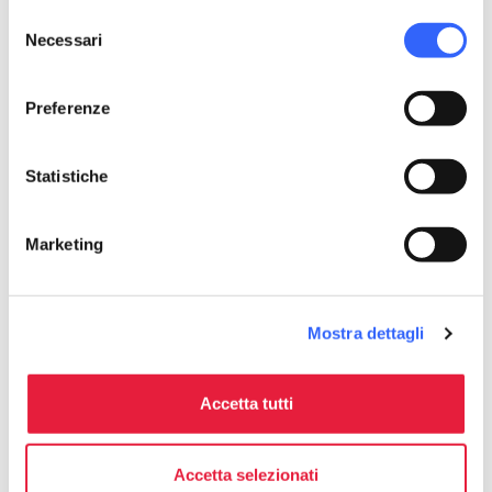
Selezione
Necessari
del
consenso
Preferenze
Statistiche
Marketing
Mostra dettagli
directions
Indicazioni
Accetta tutti
Informazioni
Accetta selezionati
home
Dove