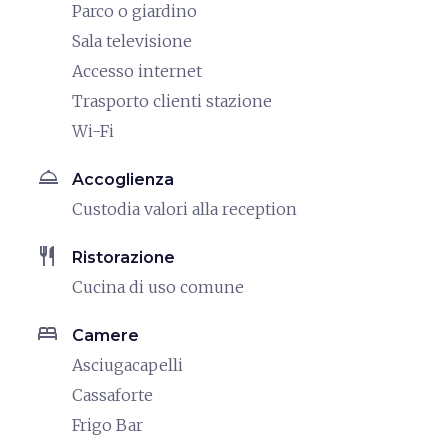
Parco o giardino
Sala televisione
Accesso internet
Trasporto clienti stazione
Wi-Fi
room_service
Accoglienza
Custodia valori alla reception
restaurant
Ristorazione
Cucina di uso comune
bed
Camere
Asciugacapelli
Cassaforte
Frigo Bar