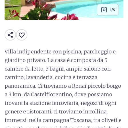
photo_camera
1/5
share
favorite_border
Villa indipendente con piscina, parcheggio e
giardino privato. La casa è composta da 5
camere da letto, 3 bagni, ampio salone con
camino, lavanderia, cucina e terrazza
panoramica. Ci troviamo a Renai piccolo borgo
a 3 km. da Castelfiorentino, dove possiamo
trovare la stazione ferroviaria, negozi di ogni
genere e ristoranti. ci troviamo in collina,
immersi nella campagna Toscana, tra oliveti e