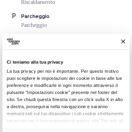
Riscaldamento
local_parking
Parcheggio
Parcheggio
sports_basketball
Sport
Piscina scoperta
celebration
Ci teniamo alla tua privacy
Attività
Degustazione
La tua privacy per noi è importante. Per questo motivo
puoi scegliere le impostazioni dei cookie in base alle tue
Trekking
preferenze e modificarle in ogni momento attraverso il
family_restroom
pulsante “Impostazioni cookie” presente nel footer del
Servizi per famiglie
sito. Se chiudi questa finestra con un click sulla X in alto
Giochi per bambini
a destra, proseguirai nella navigazione e saranno
Servizio Baby Sitting
memorizzati sul tuo dispositivo i soli cookie strettamente
necessari per il funzionamento di questo sito. Per tutti gli
pets
Animali ammessi (Pet friendly)
altri tipi di cookie abbiamo bisogno del tuo consenso.