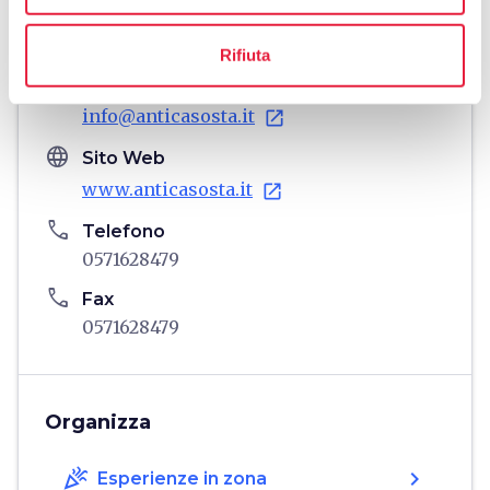
Via dei Renai, 2b, Castelfiorentino, 50051,
FI
Rifiuta
email
Email
info@anticasosta.it
open_in_new
language
Sito Web
www.anticasosta.it
open_in_new
phone
Telefono
0571628479
phone
Fax
0571628479
Organizza
celebration
chevron_right
Esperienze in zona