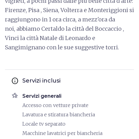
vigneti, a pochi passi dalle più belle città d'arte:
Firenze, Pisa , Siena, Volterra e Monteriggioni si
raggiungono in 1 ora circa, a mezz'ora da
noi, abbiamo Certaldo la città del Boccaccio ,
Vinci la città Natale di Leonardo e
Sangimignano con le sue suggestive torri.
info
Servizi inclusi
hotel_class
Servizi generali
Accesso con vetture private
Lavatura e stiratura biancheria
Locale tv separato
Macchine lavatrici per biancheria