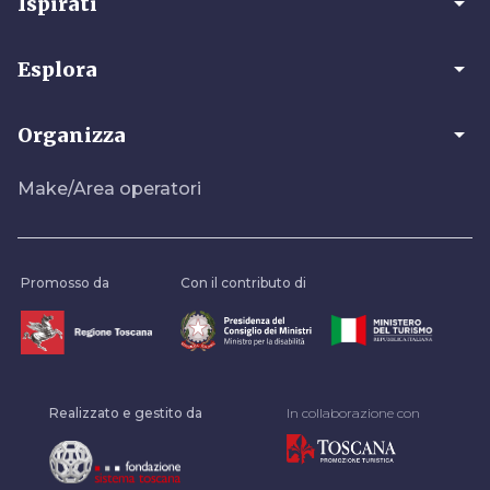
arrow_drop_down
Ispirati
arrow_drop_down
Esplora
arrow_drop_down
Organizza
Make/Area operatori
Promosso da
Con il contributo di
Realizzato e gestito da
In collaborazione con