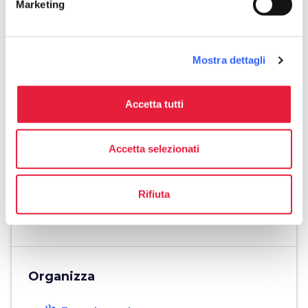
Marketing
Informazioni
home
Dove
Mostra dettagli
Via Arenile, 54, Forte dei Marmi, 55042,
LU
Accetta tutti
language
Sito Web
www.bagnoumberto.eu
open_in_new
Accetta selezionati
phone
Telefono
0584 83502
Rifiuta
phone
Fax
0584 83502
Organizza