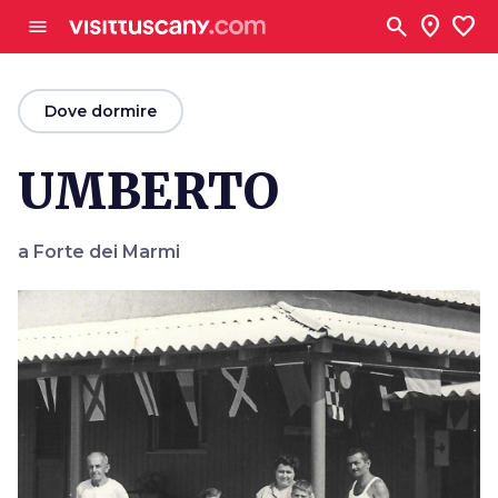
Vai al contenuto principale
search
location_on
favorite
menu
arrow_back
Dove dormire
UMBERTO
a Forte dei Marmi