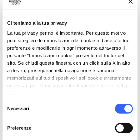
local_parking
Parcheggio
Parcheggio
Ci teniamo alla tua privacy
pets
La tua privacy per noi è importante. Per questo motivo
Animali ammessi (Pet friendly)
puoi scegliere le impostazioni dei cookie in base alle tue
preferenze e modificarle in ogni momento attraverso il
pulsante “Impostazioni cookie” presente nel footer del
sito. Se chiudi questa finestra con un click sulla X in alto
a destra, proseguirai nella navigazione e saranno
memorizzati sul tuo dispositivo i soli cookie strettamente
necessari per il funzionamento di questo sito. Per tutti gli
altri tipi di cookie abbiamo bisogno del tuo consenso.
Selezione
Necessari
del
consenso
Preferenze
directions
Indicazioni