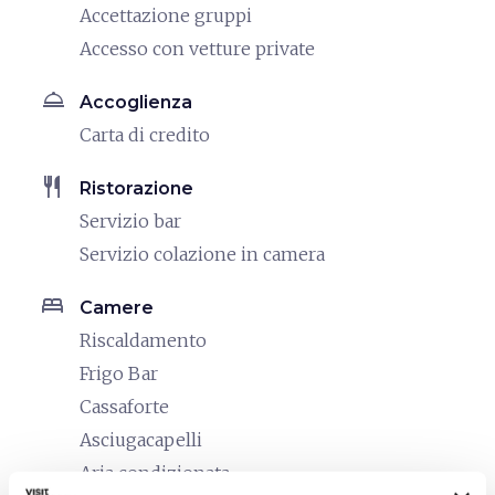
Accettazione gruppi
Accesso con vetture private
room_service
Accoglienza
Carta di credito
restaurant
Ristorazione
Servizio bar
Servizio colazione in camera
bed
Camere
Riscaldamento
Frigo Bar
Cassaforte
Asciugacapelli
Aria condizionata