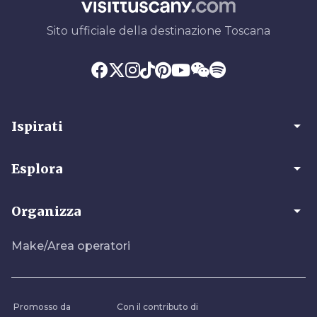
Sito ufficiale della destinazione Toscana
arrow_drop_down
Ispirati
arrow_drop_down
Esplora
arrow_drop_down
Organizza
Make/Area operatori
Promosso da
Con il contributo di