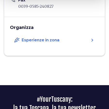
phone
Fax
0039-0585-240827
Organizza
celebration
chevron_right
Esperienze in zona
#YourTuscany:
la tua Toscana, la tua newsletter