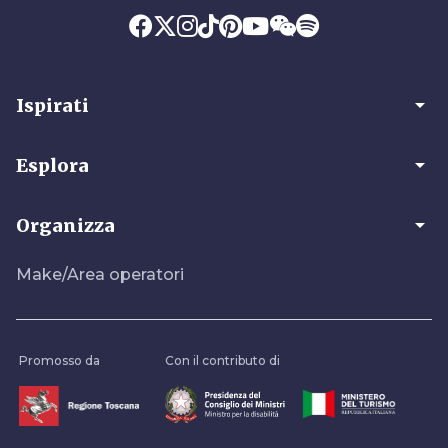
arrow_drop_down
Ispirati
arrow_drop_down
Esplora
arrow_drop_down
Organizza
Make/Area operatori
Promosso da
Con il contributo di