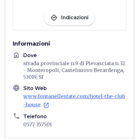
directions
Indicazioni
Informazioni
home
Dove
strada provinciale n.9 di Pievasciata n.32
- Monteropoli, Castelnuovo Berardenga,
53019, SI
language
Sito Web
www.fontanellestate.com/hotel-the-club
-house
open_in_new
phone
Telefono
0577 357501