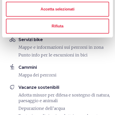
Accetta selezionati
work
Business e Mice
Sala riunioni
Rifiuta
Postazioni Pc e stampante
directions_bike
Servizi bike
Mappe e informazioni sui percorsi in zona
Punto info per le escursioni in bici
hiking
Cammini
Mappa dei percorsi
eco
Vacanze sostenibili
Adotta misure per difesa e sostegno di natura,
paesaggio e animali
Depurazione dell’acqua