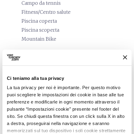
Campo da tennis
Fitness/Centro salute
Piscina coperta
Piscina scoperta
Mountain Bike
celebration
Attività
Corsi di cucina
Degustazione
Ci teniamo alla tua privacy
Escursioni di giornata sui sentieri
La tua privacy per noi è importante. Per questo motivo
Giocare a golf
puoi scegliere le impostazioni dei cookie in base alle tue
Percorsi a cavallo
preferenze e modificarle in ogni momento attraverso il
Tour enogastronomici
pulsante “Impostazioni cookie” presente nel footer del
Visite Guidate
sito. Se chiudi questa finestra con un click sulla X in alto
a destra, proseguirai nella navigazione e saranno
accessible
Persone con esigenze speciali
memorizzati sul tuo dispositivo i soli cookie strettamente