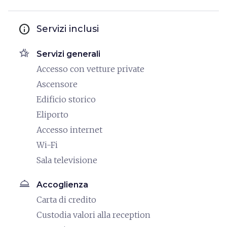
info
Servizi inclusi
hotel_class
Servizi generali
Accesso con vetture private
Ascensore
Edificio storico
Eliporto
Accesso internet
Wi-Fi
Sala televisione
room_service
Accoglienza
Carta di credito
Custodia valori alla reception