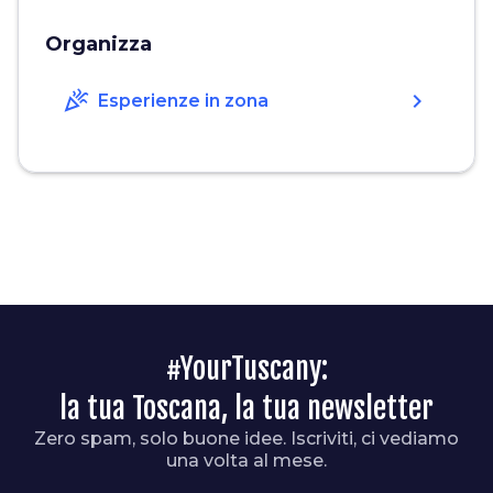
Organizza
celebration
chevron_right
Esperienze in zona
#YourTuscany:
la tua Toscana, la tua newsletter
Zero spam, solo buone idee. Iscriviti, ci vediamo
una volta al mese.