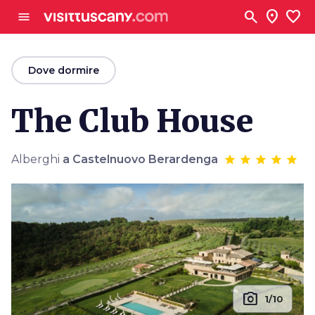
Vai al contenuto principale
search
location_on
favorite
menu
arrow_back
Dove dormire
The Club House
Alberghi
a Castelnuovo Berardenga
photo_camera
1/10