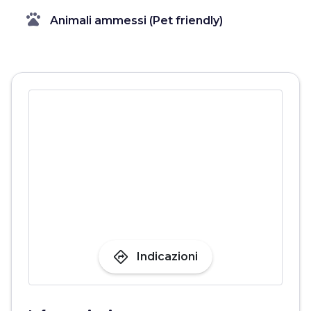
pets
Animali ammessi (Pet friendly)
directions
Indicazioni