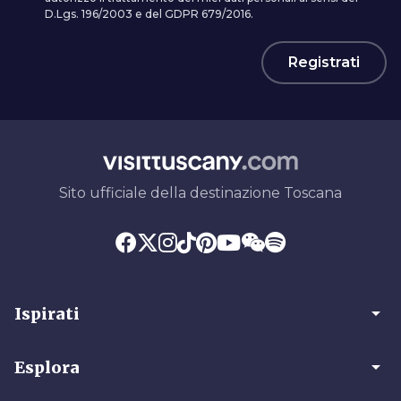
D.Lgs. 196/2003 e del GDPR 679/2016.
Registrati
Sito ufficiale della destinazione Toscana
arrow_drop_down
Ispirati
arrow_drop_down
Esplora