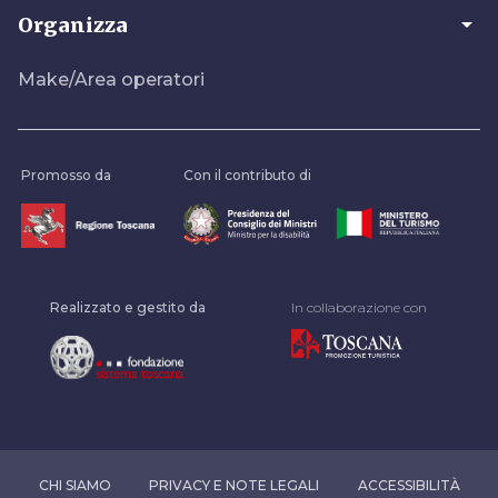
arrow_drop_down
Organizza
Make/Area operatori
Promosso da
Con il contributo di
Realizzato e gestito da
In collaborazione con
CHI SIAMO
PRIVACY E NOTE LEGALI
ACCESSIBILITÀ