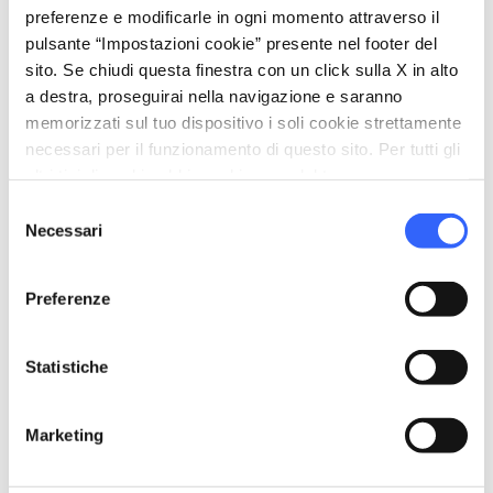
Francese
preferenze e modificarle in ogni momento attraverso il
Inglese
pulsante “Impostazioni cookie” presente nel footer del
sito. Se chiudi questa finestra con un click sulla X in alto
Italiano
a destra, proseguirai nella navigazione e saranno
Spagnolo
memorizzati sul tuo dispositivo i soli cookie strettamente
necessari per il funzionamento di questo sito. Per tutti gli
sports_basketball
Sport
altri tipi di cookie abbiamo bisogno del tuo consenso.
Maneggio
Selezione
Mountain Bike
Necessari
del
Piscina scoperta
consenso
Preferenze
celebration
Attività
Corsi di cucina
Statistiche
Degustazione
Escursioni di giornata sui sentieri
Marketing
Giocare a golf
Percorsi a cavallo