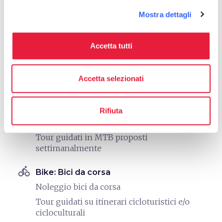
Tour in bicicletta/mountain bike
Mostra dettagli
family_restroom
Servizi per famiglie
Giochi per bambini
Accetta tutti
directions_bike
Bike: E-Bike
Accetta selezionati
Noleggio E-MTB
Tour guidati in E-bike
Rifiuta
directions_bike
Bike: Mountain Bike
Tour guidati in MTB proposti
settimanalmente
directions_bike
Bike: Bici da corsa
Noleggio bici da corsa
Tour guidati su itinerari cicloturistici e/o
cicloculturali