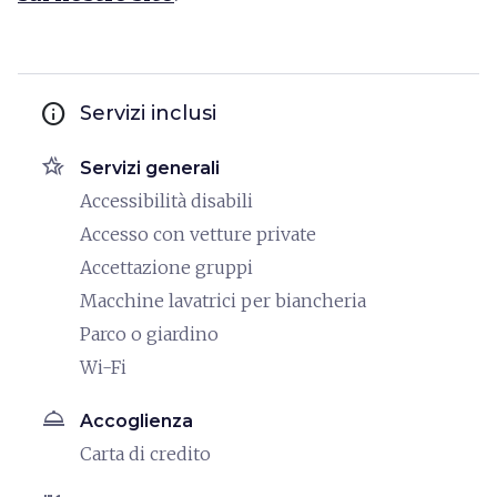
info
Servizi inclusi
hotel_class
Servizi generali
Accessibilità disabili
Accesso con vetture private
Accettazione gruppi
Macchine lavatrici per biancheria
Parco o giardino
Wi-Fi
room_service
Accoglienza
Carta di credito