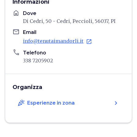
Informazioni
home
Dove
Di Cedri, 50 - Cedri, Peccioli, 56037, PI
email
Email
info@tenutaimandorli.it
open_in_new
phone
Telefono
338 7205902
Organizza
celebration
chevron_right
Esperienze in zona