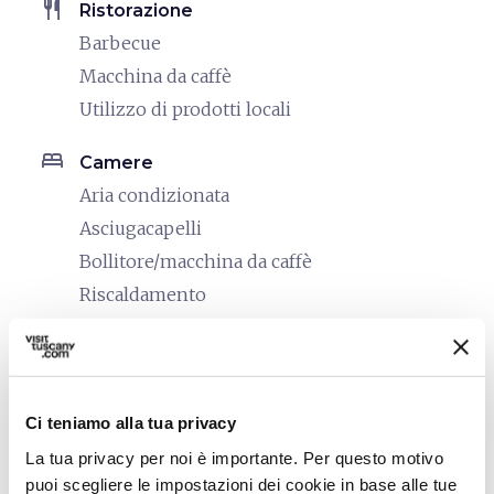
restaurant
Ristorazione
Barbecue
Macchina da caffè
Utilizzo di prodotti locali
bed
Camere
Aria condizionata
Asciugacapelli
Bollitore/macchina da caffè
Riscaldamento
Tv in camera
local_parking
Parcheggio
Parcheggio
Ci teniamo alla tua privacy
La tua privacy per noi è importante. Per questo motivo
translate
Lingue parlate
puoi scegliere le impostazioni dei cookie in base alle tue