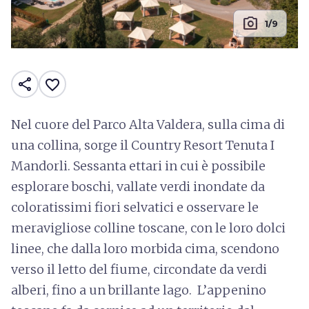
photo_camera
1/9
share
favorite_border
Nel cuore del Parco Alta Valdera, sulla cima di
una collina, sorge il Country Resort Tenuta I
Mandorli. Sessanta ettari in cui è possibile
esplorare boschi, vallate verdi inondate da
coloratissimi fiori selvatici e osservare le
meravigliose colline toscane, con le loro dolci
linee, che dalla loro morbida cima, scendono
verso il letto del fiume, circondate da verdi
alberi, fino a un brillante lago. L’appenino