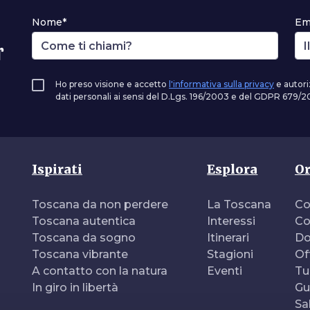
Nome*
Em
r
Ho preso visione e accetto
l'informativa sulla privacy
e autori
dati personali ai sensi del D.Lgs. 196/2003 e del GDPR 679/20
Ispirati
Esplora
Or
Toscana da non perdere
La Toscana
Co
Toscana autentica
Interessi
Co
Toscana da sogno
Itinerari
Do
Toscana vibrante
Stagioni
Of
A contatto con la natura
Eventi
Tu
In giro in libertà
Gu
Sa