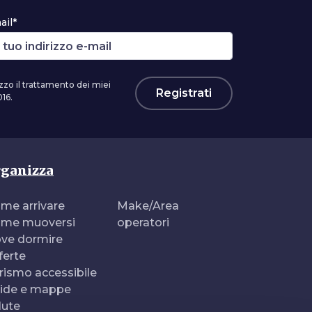
ail*
zzo il trattamento dei miei
Registrati
16.
ganizza
me arrivare
Make/Area
me muoversi
operatori
ve dormire
ferte
rismo accessibile
ide e mappe
lute