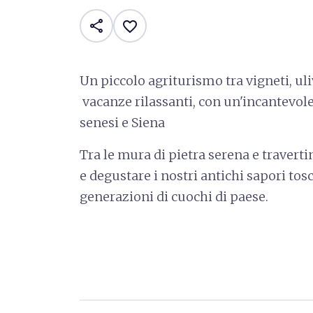
share
favorite_border
Un piccolo agriturismo tra vigneti, uli
vacanze rilassanti, con un'incantevole
senesi e Siena
Tra le mura di pietra serena e traverti
e degustare i nostri antichi sapori tos
generazioni di cuochi di paese.