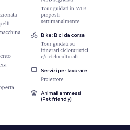
Tour guidati in MTB
izionata
proposti
settimanalmente
pelli
/macchina
directions_bike
Bike: Bici da corsa
Tour guidati su
itinerari cicloturistici
mento
e/o cicloculturali
era
laptop_mac
Servizi per lavorare
Proiettore
coperta
pets
Animali ammessi
(Pet friendly)