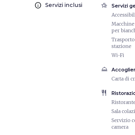
info
hotel_class
Servizi inclusi
Servizi g
Accessibili
Macchine 
per bianc
Trasporto 
stazione
Wi-Fi
room_service
Accoglie
Carta di c
restaurant
Ristorazi
Ristorant
Sala colaz
Servizio c
camera