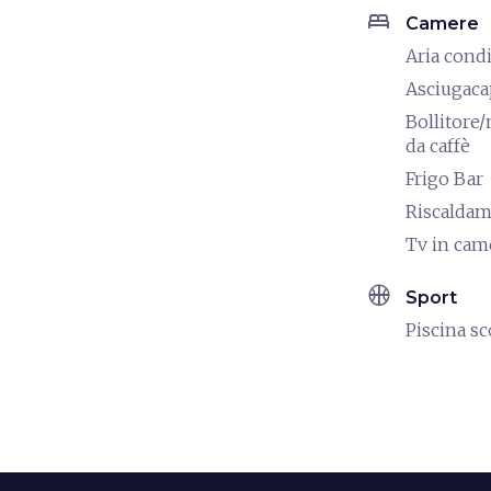
bed
Camere
Aria cond
Asciugaca
Bollitore
da caffè
Frigo Bar
Riscalda
Tv in cam
sports_basketball
Sport
Piscina s