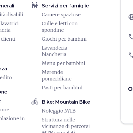
family_restroom
enerali
Servizi per famiglie
tà disabili
Camere spaziose
langu
lavatrici
Culle e letti con
heria
spondine
pho
clienti
Giochi per bambini
Lavanderia
biancheria
pho
Menu per bambini
nza
Merende
redito
pomeridiane
Pasti per bambini
O
one
directions_bike
e
Bike: Mountain Bike
ione
Noleggio MTB
olazione in
Struttura nelle
vicinanze di percorsi
MTB segnalati