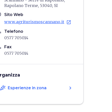
Scannano - Serre di Rapolano,
Rapolano Terme, 53040, SI
age
Sito Web
www.agriturismoscannano.it
open_in_new
ne
Telefono
0577 705014
ne
Fax
0577 705014
rganizza
celebration
chevron_right
Esperienze in zona