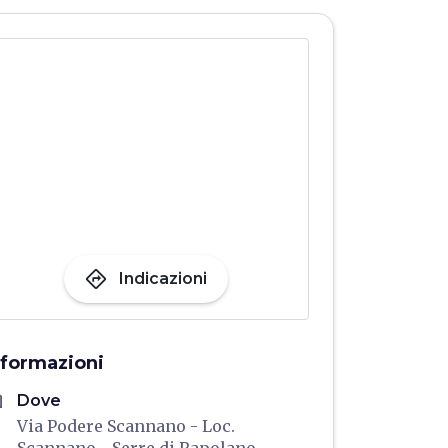
directions
Indicazioni
nformazioni
me
Dove
Via Podere Scannano - Loc.