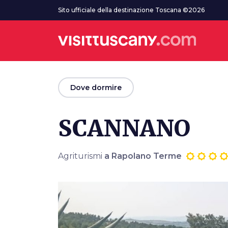
Vai al contenuto principale
Sito ufficiale della destinazione Toscana ©2026
arrow_back
Dove dormire
SCANNANO
Agriturismi
a Rapolano Terme