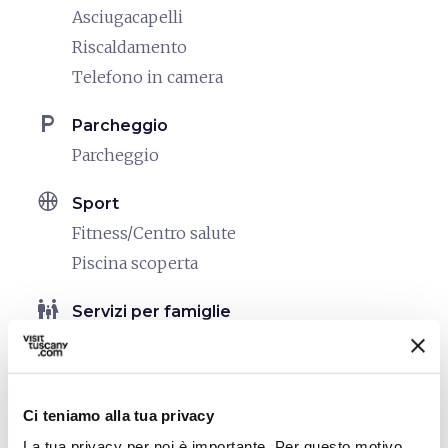
Asciugacapelli
Riscaldamento
Telefono in camera
local_parking
Parcheggio
Parcheggio
sports_basketball
Sport
Fitness/Centro salute
Piscina scoperta
family_restroom
Servizi per famiglie
Giochi per bambini
pets
Animali ammessi (Pet friendly)
Ci teniamo alla tua privacy
La tua privacy per noi è importante. Per questo motivo