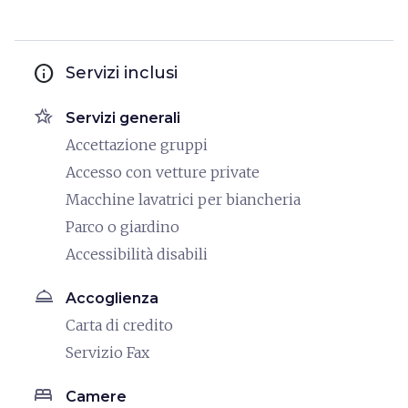
info
Servizi inclusi
hotel_class
Servizi generali
Accettazione gruppi
Accesso con vetture private
Macchine lavatrici per biancheria
Parco o giardino
Accessibilità disabili
room_service
Accoglienza
Carta di credito
Servizio Fax
bed
Camere