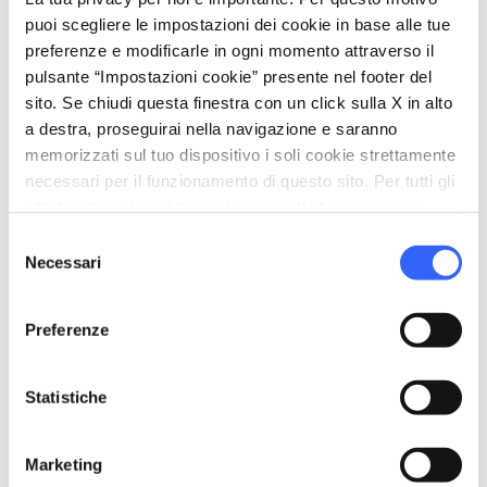
puoi scegliere le impostazioni dei cookie in base alle tue
preferenze e modificarle in ogni momento attraverso il
pulsante “Impostazioni cookie” presente nel footer del
sito. Se chiudi questa finestra con un click sulla X in alto
a destra, proseguirai nella navigazione e saranno
memorizzati sul tuo dispositivo i soli cookie strettamente
necessari per il funzionamento di questo sito. Per tutti gli
altri tipi di cookie abbiamo bisogno del tuo consenso.
Selezione
Necessari
del
consenso
directions
Indicazioni
Preferenze
Informazioni
Statistiche
home
Dove
Marketing
Str. di Ripa d'Orcia, 1, San Quirico d'Orcia,