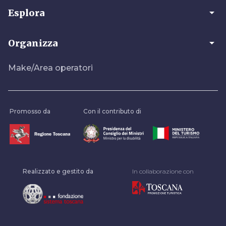
arrow_drop_down
Esplora
arrow_drop_down
Organizza
Make/Area operatori
Promosso da
Con il contributo di
Realizzato e gestito da
In collaborazione con