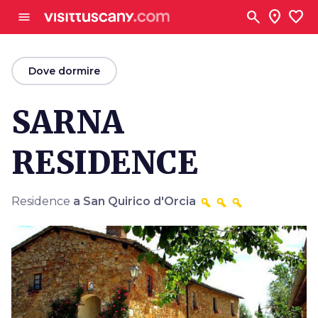
Vai al contenuto principale
search
location_on
favorite
menu
arrow_back
Dove dormire
SARNA
RESIDENCE
Residence
a San Quirico d'Orcia