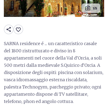
photo_camera
1/5
share
favorite_border
SARNA residence é ... un caratteristico casale
del 1800 ristrutturato e diviso in 8
appartamenti nel cuore della Val d’Orcia, a soli
500 metri dalla medievale S.Quirico d’Orcia. A
disposizione degli ospiti: piscina con solarium,
vasca idromassaggio esterna riscaldata,
palestra Technogym, parcheggio privato; ogni
appartamento dispone di TV satellitare,
telefono, phon ed angolo cottura.