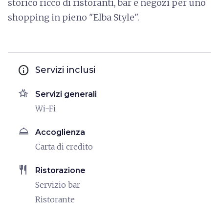
storico ricco di ristoranti, bar e negozi per uno
shopping in pieno "Elba Style".
info
Servizi inclusi
hotel_class
Servizi generali
Wi-Fi
room_service
Accoglienza
Carta di credito
restaurant
Ristorazione
Servizio bar
Ristorante