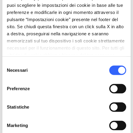
directions
Indicazioni
puoi scegliere le impostazioni dei cookie in base alle tue
preferenze e modificarle in ogni momento attraverso il
pulsante “Impostazioni cookie” presente nel footer del
sito. Se chiudi questa finestra con un click sulla X in alto
Informazioni
a destra, proseguirai nella navigazione e saranno
home
Dove
memorizzati sul tuo dispositivo i soli cookie strettamente
Via Nomellini 253 - Marina di Campo,
necessari per il funzionamento di questo sito. Per tutti gli
Campo nell'Elba, 57034, LI
altri tipi di cookie abbiamo bisogno del tuo consenso.
email
Email
Selezione
Necessari
del
info@hotelrivadelsole.com
open_in_new
consenso
language
Sito Web
Preferenze
www.hotel-rivadelsole.com
open_in_new
phone
Telefono
Statistiche
0565 976316
phone
Fax
Marketing
0565 976778