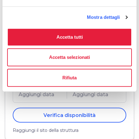
Mostra dettagli
Organizza
Accetta tutti
celebration
chevron_right
Esperienze in zona
Accetta selezionati
Verifica disponibilità
Rifiuta
Arrivo
Partenza
Verifica disponibilità
Raggiungi il sito della struttura