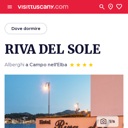
Vai al contenuto principale
search
location_on
favorite
menu
arrow_back
Dove dormire
RIVA DEL SOLE
Alberghi
a Campo nell'Elba
photo_camera
1/8