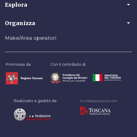
arrow_drop_down
Esplora
arrow_drop_down
Organizza
Make/Area operatori
Promosso da
Con il contributo di
Realizzato e gestito da
In collaborazione con