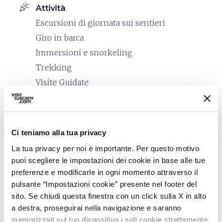
celebration
Attività
Escursioni di giornata sui sentieri
Giro in barca
Immersioni e snorkeling
Trekking
Visite Guidate
family_restroom
Servizi per famiglie
Culle e letti con spondine
Ci teniamo alla tua privacy
Giochi da tavolo/puzzle
La tua privacy per noi è importante. Per questo motivo
Stendibiancheria
puoi scegliere le impostazioni dei cookie in base alle tue
accessible
preferenze e modificarle in ogni momento attraverso il
Persone con esigenze speciali
pulsante “Impostazioni cookie” presente nel footer del
(accessibilità)
sito. Se chiudi questa finestra con un click sulla X in alto
Allergie
a destra, proseguirai nella navigazione e saranno
Intolleranze alimentari
memorizzati sul tuo dispositivo i soli cookie strettamente