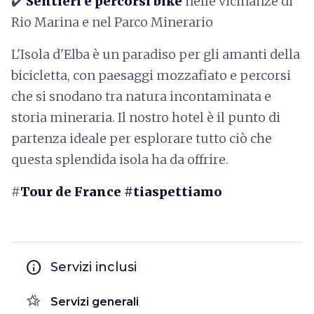
✔️
Sentieri e percorsi bike
nelle vicinanze di
Rio Marina e nel Parco Minerario
L'Isola d'Elba è un paradiso per gli amanti della
bicicletta, con paesaggi mozzafiato e percorsi
che si snodano tra natura incontaminata e
storia mineraria. Il nostro hotel è il punto di
partenza ideale per esplorare tutto ciò che
questa splendida isola ha da offrire.
#
Tour de France #tiaspettiamo
info
Servizi inclusi
hotel_class
Servizi generali