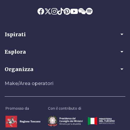
arrow_drop_down
Ispirati
arrow_drop_down
Esplora
arrow_drop_down
Organizza
Make/Area operatori
Promosso da
Con il contributo di