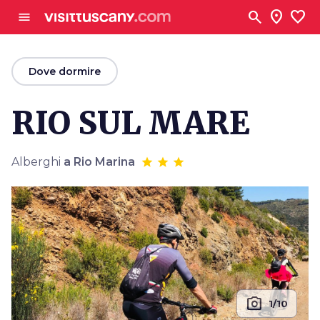
Vai al contenuto principale
search
location_on
favorite
menu
arrow_back
Dove dormire
RIO SUL MARE
Alberghi
a Rio Marina
photo_camera
1/10