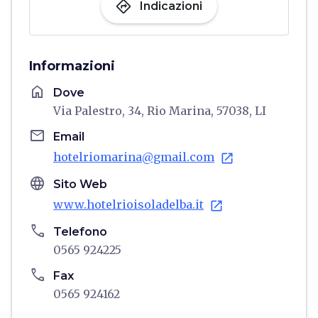
directions
Indicazioni
Informazioni
home
Dove
Via Palestro, 34, Rio Marina, 57038, LI
email
Email
hotelriomarina@gmail.com
open_in_new
language
Sito Web
www.hotelrioisoladelba.it
open_in_new
phone
Telefono
0565 924225
phone
Fax
0565 924162