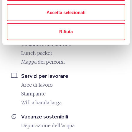
directions_bike
Bike: Bici da corsa
Accetta selezionati
Struttura nelle vicinanze di percorsi adatti alla
bici da corsa
Rifiuta
hiking
Cammini
Colazione self service
Lunch packet
Mappa dei percorsi
laptop_mac
Servizi per lavorare
Aree di lavoro
Stampante
Wifi a banda larga
eco
Vacanze sostenibili
Depurazione dell’acqua