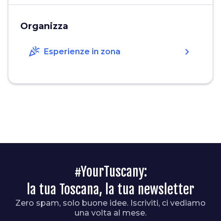
Organizza
celebration
chevron_right
Esperienze in zona
#YourTuscany:
la tua Toscana, la tua newsletter
Zero spam, solo buone idee. Iscriviti, ci vediamo
una volta al mese.