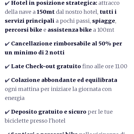
✔️
Hotel in posizione strategica:
attracco
della nave a
150mt
dal nostro hotel,
tutti i
servizi principali
a pochi passi,
spiagge
,
percorsi bike
e
assistenza bike
a 100mt
✔️
Cancellazione rimborsabile al
50% per
un minimo di 2 notti
✔️
Late Check-out gratuito
fino alle ore 11.00
✔️
Colazione abbondante ed equilibrata
ogni mattina per iniziare la giornata con
energia
✔️
Deposito gratuito e sicuro
per le tue
biciclette presso l'hotel