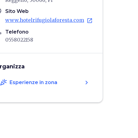
Reggello, 50066, FI
age
Sito Web
www.hotelrifugiolaforesta.com
open_in_new
ne
Telefono
0558022158
rganizza
celebration
chevron_right
Esperienze in zona