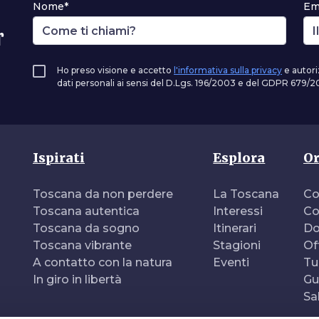
Nome*
Em
r
Ho preso visione e accetto
l'informativa sulla privacy
e autori
dati personali ai sensi del D.Lgs. 196/2003 e del GDPR 679/20
Ispirati
Esplora
Or
Toscana da non perdere
La Toscana
Co
Toscana autentica
Interessi
Co
Toscana da sogno
Itinerari
Do
Toscana vibrante
Stagioni
Of
A contatto con la natura
Eventi
Tu
In giro in libertà
Gu
Sa