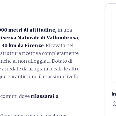
000 metri di altitudine,
in una
iserva Naturale di Vallombrosa
,
i
30 km da Firenze
. Ricavato nei
na struttura ricettiva completamente
anche ai non alloggiati. Dotato di
rredate da artigiani locali, le altre
que garantiscono il massimo livello
I
zi comuni dove
rilassarsi o
ho
60 persone a platea, ideale per