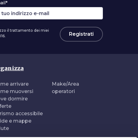
ail*
zzo il trattamento dei miei
Registrati
16.
ganizza
me arrivare
Make/Area
me muoversi
operatori
ve dormire
ferte
rismo accessibile
ide e mappe
lute