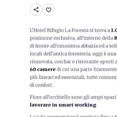
share
favorite_border
L’Hotel Rifugio La Foresta si trova a
1.
posizione esclusiva, all’interno della
R
di fronte all’omonima abbazia ed a sol
locali dell’antica foresteria, oggi è u
rinnovata, con bar e ristorante aperti 
60 camere
di cui una parte finemente a
più lineari ed essenziali, tutte comun
di confort .
Fiore all’occhiello sono gli ampi spa
lavorare in
smart working
.
La sala congressi può ospitare fino a 