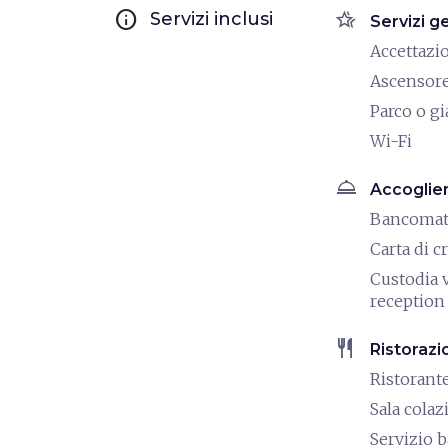
info
hotel_class
Servizi inclusi
Servizi g
Accettazi
Ascensor
Parco o g
Wi-Fi
room_service
Accoglie
Bancoma
Carta di c
Custodia v
reception
restaurant
Ristorazi
Ristorant
Sala colaz
Servizio b