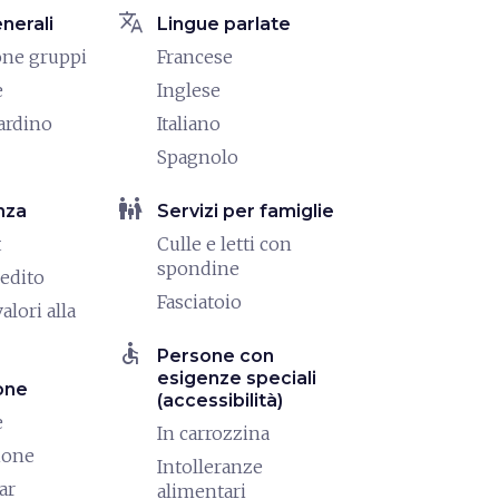
translate
enerali
Lingue parlate
one gruppi
Francese
e
Inglese
iardino
Italiano
Spagnolo
family_restroom
nza
Servizi per famiglie
t
Culle e letti con
spondine
redito
Fasciatoio
alori alla
accessible
Persone con
esigenze speciali
one
(accessibilità)
e
In carrozzina
ione
Intolleranze
ar
alimentari