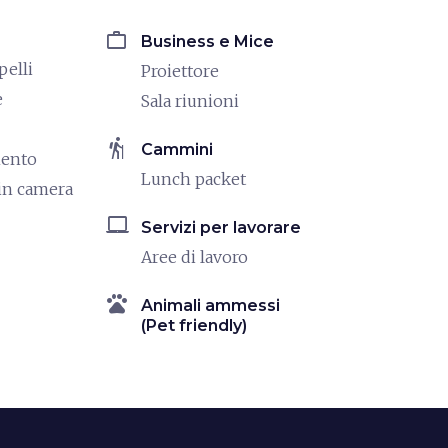
work
Business e Mice
pelli
Proiettore
e
Sala riunioni
hiking
Cammini
mento
Lunch packet
in camera
laptop_mac
Servizi per lavorare
Aree di lavoro
pets
Animali ammessi
(Pet friendly)