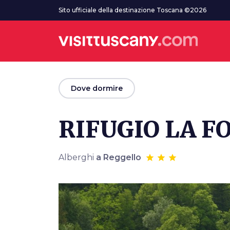
Vai al contenuto principale
Sito ufficiale della destinazione Toscana ©2026
arrow_back
Dove dormire
RIFUGIO LA F
Alberghi
a Reggello