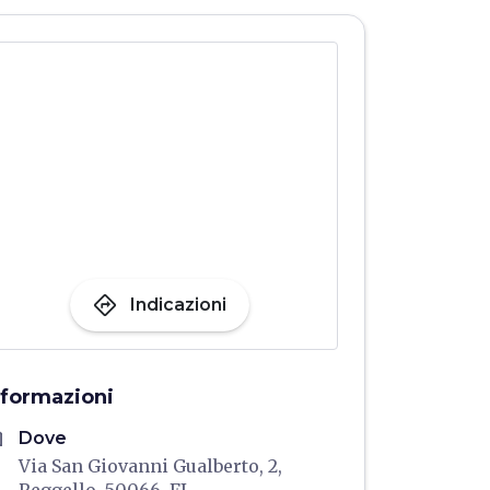
directions
Indicazioni
nformazioni
me
Dove
Via San Giovanni Gualberto, 2,