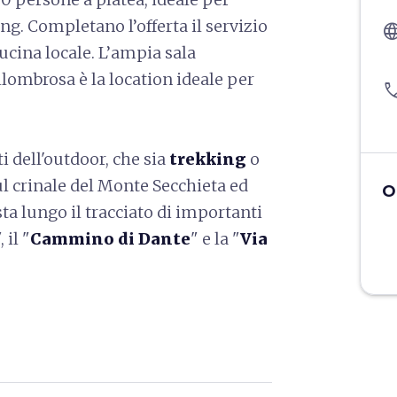
ng. Completano l’offerta il servizio
langu
 cucina locale. L’ampia sala
allombrosa è la location ideale per
pho
 dell'outdoor, che sia
trekking
o
sul crinale del Monte Secchieta ed
O
sta lungo il tracciato di importanti
, il "
Cammino di Dante
" e la "
Via