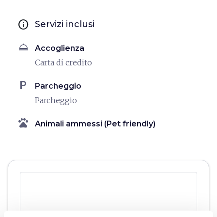
info
Servizi inclusi
room_service
Accoglienza
Carta di credito
local_parking
Parcheggio
Parcheggio
pets
Animali ammessi (Pet friendly)