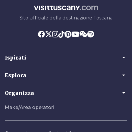
Sito ufficiale della destinazione Toscana
arrow_drop_down
Ispirati
arrow_drop_down
Esplora
arrow_drop_down
Organizza
Make/Area operatori