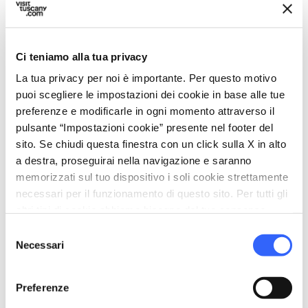
Ci teniamo alla tua privacy
La tua privacy per noi è importante. Per questo motivo
puoi scegliere le impostazioni dei cookie in base alle tue
directions
Indicazioni
preferenze e modificarle in ogni momento attraverso il
pulsante “Impostazioni cookie” presente nel footer del
sito. Se chiudi questa finestra con un click sulla X in alto
Informazioni
a destra, proseguirai nella navigazione e saranno
memorizzati sul tuo dispositivo i soli cookie strettamente
home
Dove
necessari per il funzionamento di questo sito. Per tutti gli
Via T. Alderotti, 89, Firenze, 50139, FI
altri tipi di cookie abbiamo bisogno del tuo consenso.
email
Email
Selezione
Necessari
info@residenzamarotta.it
del
open_in_new
consenso
language
Sito Web
Preferenze
www.residenzamarotta.it
open_in_new