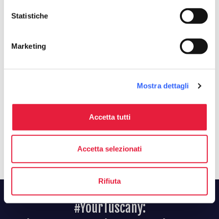
phone
Telefono
Statistiche
0550944200
Marketing
Organizza
Mostra dettagli
celebration
chevron_right
Esperienze in zona
Accetta tutti
Accetta selezionati
Rifiuta
#YourTuscany: