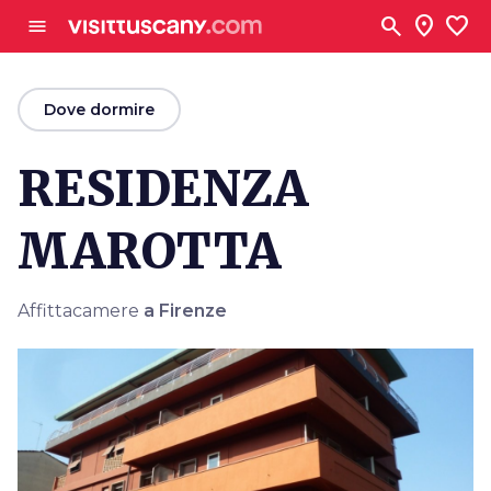
Vai al contenuto principale
search
location_on
favorite
menu
arrow_back
Dove dormire
RESIDENZA
MAROTTA
Affittacamere
a Firenze