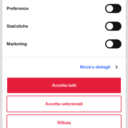
Preferenze
Statistiche
Marketing
directions
Indicazioni
Mostra dettagli
Informazioni
home
Accetta tutti
Dove
Viale Michelangelo, 142, Arezzo, 52100,
AR
Accetta selezionati
email
Email
residencearezzo@gmail.com
open_in_new
Rifiuta