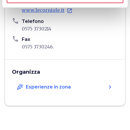
language
Sito Web
www.lecorniole.it
open_in_new
phone
Telefono
0575 3730214
phone
Fax
0575 3730246.
Organizza
celebration
chevron_right
Esperienze in zona