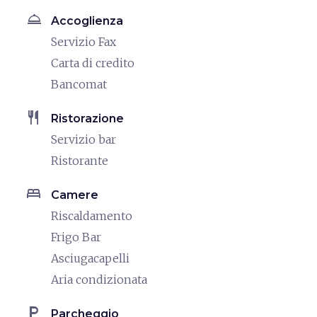
room_service
Accoglienza
Servizio Fax
Carta di credito
Bancomat
restaurant
Ristorazione
Servizio bar
Ristorante
bed
Camere
Riscaldamento
Frigo Bar
Asciugacapelli
Aria condizionata
local_parking
Parcheggio