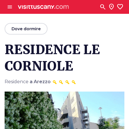
Vai al contenuto principale
search
location_on
favorite
menu
arrow_back
Dove dormire
RESIDENCE LE
CORNIOLE
Residence
a Arezzo