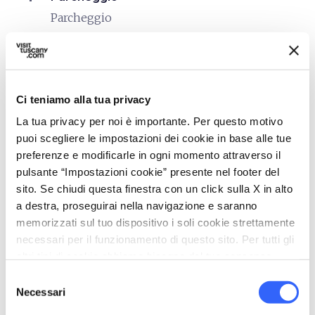
Parcheggio
celebration
Attività
Visite Guidate
Vendita prodotti agro-alimentari
Ci teniamo alla tua privacy
Degustazione
La tua privacy per noi è importante. Per questo motivo
puoi scegliere le impostazioni dei cookie in base alle tue
work
Business e Mice
preferenze e modificarle in ogni momento attraverso il
Sala riunioni
pulsante “Impostazioni cookie” presente nel footer del
sito. Se chiudi questa finestra con un click sulla X in alto
pets
Animali ammessi (Pet friendly)
a destra, proseguirai nella navigazione e saranno
memorizzati sul tuo dispositivo i soli cookie strettamente
necessari per il funzionamento di questo sito. Per tutti gli
altri tipi di cookie abbiamo bisogno del tuo consenso.
Selezione
Necessari
del
consenso