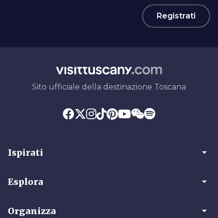
Registrati
Sito ufficiale della destinazione Toscana
arrow_drop_down
Ispirati
arrow_drop_down
Esplora
arrow_drop_down
Organizza