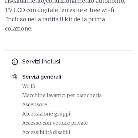
riscaldamento/condizionamento autonomo,
TV LCD con digitale terrestre e free wi-fi
.Incluso nella tariffa il kit della prima
colazione.
info
Servizi inclusi
hotel_class
Servizi generali
Wi-Fi
Macchine lavatrici per biancheria
Ascensore
Accettazione gruppi
Accesso con vetture private
Accessibilità disabili