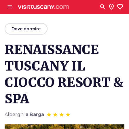
Vai al contenuto principale
search
location_on
favorite
menu
arrow_back
Dove dormire
RENAISSANCE
TUSCANY IL
CIOCCO RESORT &
SPA
Alberghi
a Barga