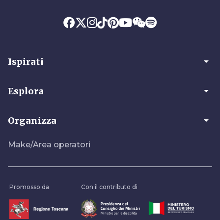
arrow_drop_down
Ispirati
arrow_drop_down
Esplora
arrow_drop_down
Organizza
Make/Area operatori
Promosso da
Con il contributo di