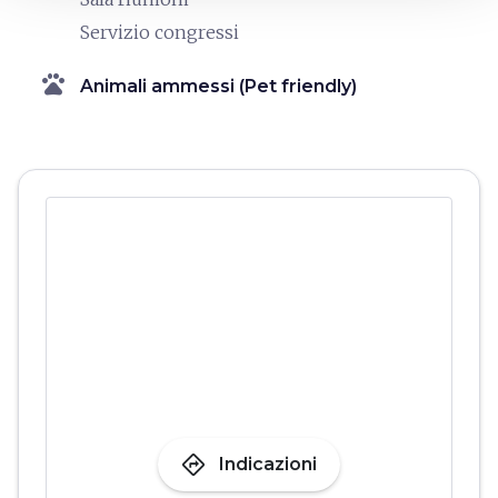
Servizio congressi
pets
Animali ammessi (Pet friendly)
directions
Indicazioni