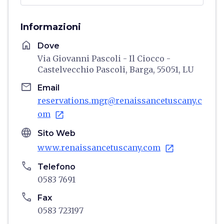
Informazioni
home
Dove
Via Giovanni Pascoli - Il Ciocco -
Castelvecchio Pascoli, Barga, 55051, LU
email
Email
reservations.mgr@renaissancetuscany.c
om
open_in_new
language
Sito Web
www.renaissancetuscany.com
open_in_new
phone
Telefono
0583 7691
phone
Fax
0583 723197