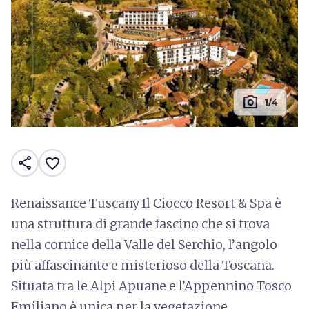
photo_camera
1/4
share
favorite_border
Renaissance Tuscany Il Ciocco Resort & Spa è
una struttura di grande fascino che si trova
nella cornice della Valle del Serchio, l’angolo
più affascinante e misterioso della Toscana.
Situata tra le Alpi Apuane e l’Appennino Tosco
Emiliano è unica per la vegetazione