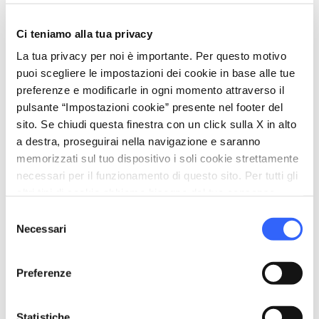
bed
Camere
Aria condizionata
Ci teniamo alla tua privacy
Asciugacapelli
La tua privacy per noi è importante. Per questo motivo
Cassaforte
puoi scegliere le impostazioni dei cookie in base alle tue
Frigo Bar
preferenze e modificarle in ogni momento attraverso il
pulsante “Impostazioni cookie” presente nel footer del
Riscaldamento
sito. Se chiudi questa finestra con un click sulla X in alto
Telefono in camera
a destra, proseguirai nella navigazione e saranno
memorizzati sul tuo dispositivo i soli cookie strettamente
local_parking
Parcheggio
necessari per il funzionamento di questo sito. Per tutti gli
Parcheggio
altri tipi di cookie abbiamo bisogno del tuo consenso.
Selezione
sports_basketball
Sport
Necessari
del
Fitness/Centro salute
consenso
Maneggio
Preferenze
Mountain Bike
Piscina coperta
Statistiche