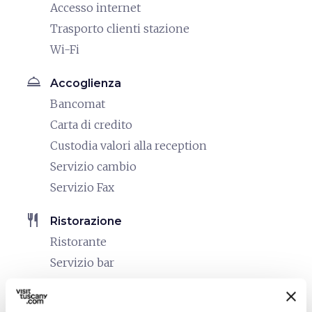
Accesso internet
Trasporto clienti stazione
Wi-Fi
room_service
Accoglienza
Bancomat
Carta di credito
Custodia valori alla reception
Servizio cambio
Servizio Fax
restaurant
Ristorazione
Ristorante
Servizio bar
Servizio colazione in camera