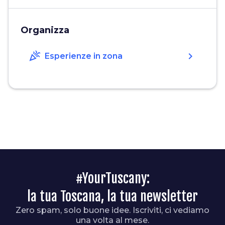
Organizza
celebration
chevron_right
Esperienze in zona
#YourTuscany:
la tua Toscana, la tua newsletter
Zero spam, solo buone idee. Iscriviti, ci vediamo
una volta al mese.