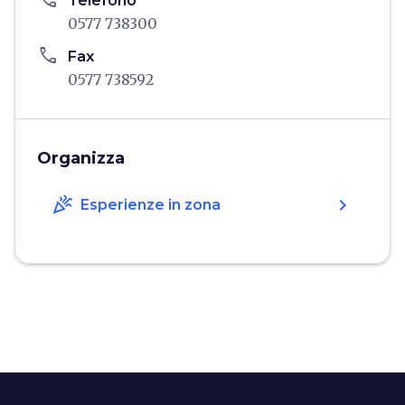
phone
Telefono
0577 738300
phone
Fax
0577 738592
Organizza
celebration
chevron_right
Esperienze in zona