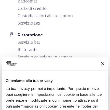
Bancomat
Carta di credito
Custodia valori alla reception
Servizio Fax
restaurant
Ristorazione
Servizio bar
Ristorante
Servizio colazione in camera
bed
Camere
Asciugacapelli
Ci teniamo alla tua privacy
Aria condizionata
La tua privacy per noi è importante. Per questo motivo
Cassaforte
puoi scegliere le impostazioni dei cookie in base alle tue
Frigo Bar
preferenze e modificarle in ogni momento attraverso il
Riscaldamento
pulsante “Impostazioni cookie” presente nel footer del