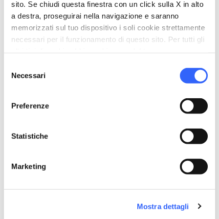
sito. Se chiudi questa finestra con un click sulla X in alto
Telefono in camera
a destra, proseguirai nella navigazione e saranno
sports_basketball
memorizzati sul tuo dispositivo i soli cookie strettamente
Sport
necessari per il funzionamento di questo sito. Per tutti gli
Piscina scoperta
altri tipi di cookie abbiamo bisogno del tuo consenso.
work
Selezione
Business e Mice
Necessari
del
Sala riunioni
consenso
pets
Animali ammessi (Pet friendly)
Preferenze
Statistiche
Marketing
Mostra dettagli