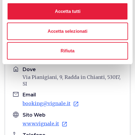
Accetta tutti
Accetta selezionati
directions
Indicazioni
Rifiuta
Informazioni
home
Dove
Via Pianigiani, 9, Radda in Chianti, 53017,
SI
email
Email
booking@vignale.it
open_in_new
language
Sito Web
www.vignale.it
open_in_new