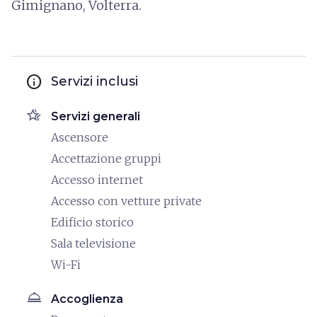
Gimignano, Volterra.
info
Servizi inclusi
hotel_class
Servizi generali
Ascensore
Accettazione gruppi
Accesso internet
Accesso con vetture private
Edificio storico
Sala televisione
Wi-Fi
room_service
Accoglienza