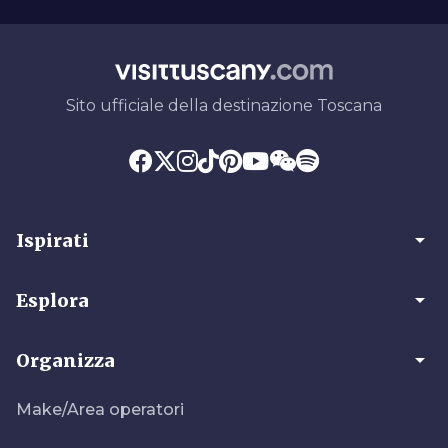
Sito ufficiale della destinazione Toscana
arrow_drop_down
Ispirati
arrow_drop_down
Esplora
arrow_drop_down
Organizza
Make/Area operatori