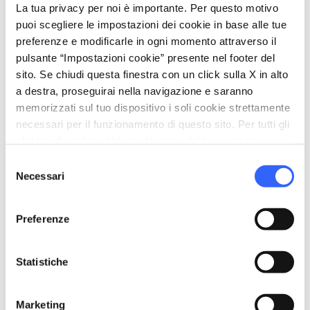
local_parking
Parcheggio
La tua privacy per noi è importante. Per questo motivo
puoi scegliere le impostazioni dei cookie in base alle tue
Parcheggio
preferenze e modificarle in ogni momento attraverso il
celebration
pulsante “Impostazioni cookie” presente nel footer del
Attività
sito. Se chiudi questa finestra con un click sulla X in alto
Animazione
a destra, proseguirai nella navigazione e saranno
memorizzati sul tuo dispositivo i soli cookie strettamente
necessari per il funzionamento di questo sito. Per tutti gli
altri tipi di cookie abbiamo bisogno del tuo consenso.
Selezione
Necessari
del
consenso
Preferenze
Statistiche
Marketing