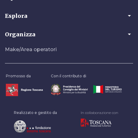
arrow_drop_down
Esplora
arrow_drop_down
Organizza
Make/Area operatori
Promosso da
Con il contributo di
Realizzato e gestito da
In collaborazione con