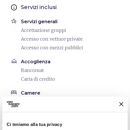
info
Servizi inclusi
hotel_class
Servizi generali
Accettazione gruppi
Accesso con vetture private
Accesso con mezzi pubblici
room_service
Accoglienza
Bancomat
Carta di credito
bed
Camere
Aria condizionata
Asciugacapelli
Riscaldamento
Ci teniamo alla tua privacy