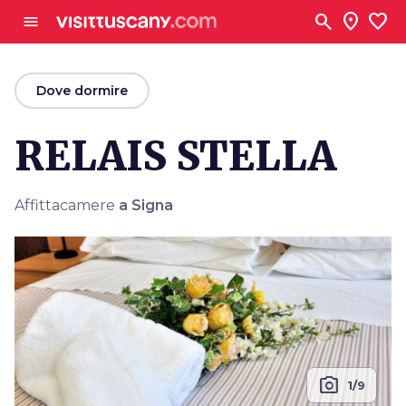
Vai al contenuto principale
search
location_on
favorite
menu
arrow_back
Dove dormire
RELAIS STELLA
Affittacamere
a Signa
photo_camera
1/9