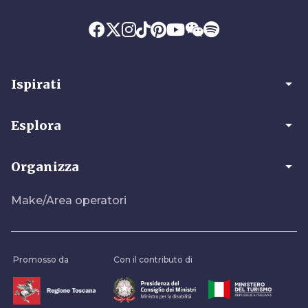
arrow_drop_down
Ispirati
arrow_drop_down
Esplora
arrow_drop_down
Organizza
Make/Area operatori
Promosso da
Con il contributo di