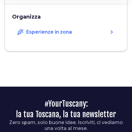
Organizza
celebration
chevron_right
Esperienze in zona
#YourTuscany:
la tua Toscana, la tua newsletter
Zero spam, solo buone idee. Iscriviti, ci vediamo
una volta al mese.