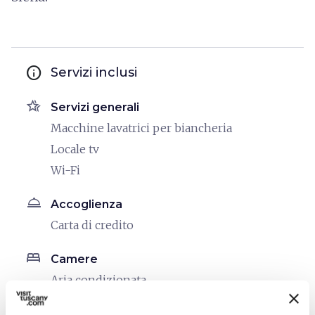
info
Servizi inclusi
hotel_class
Servizi generali
Macchine lavatrici per biancheria
Locale tv
Wi-Fi
room_service
Accoglienza
Carta di credito
bed
Camere
Aria condizionata
Asciugacapelli