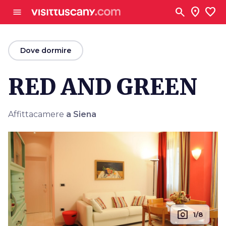
Vai al contenuto principale
search
location_on
favorite
menu
arrow_back
Dove dormire
RED AND GREEN
Affittacamere
a Siena
photo_camera
1/8