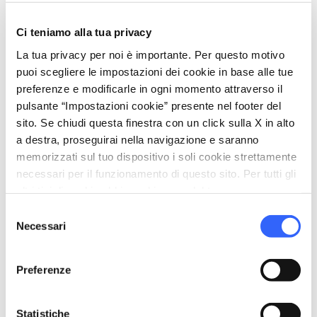
Bollitore/macchina da caffè
Insonorizzazione
Ci teniamo alla tua privacy
Riscaldamento
La tua privacy per noi è importante. Per questo motivo
Tv in camera
puoi scegliere le impostazioni dei cookie in base alle tue
preferenze e modificarle in ogni momento attraverso il
translate
Lingue parlate
pulsante “Impostazioni cookie” presente nel footer del
sito. Se chiudi questa finestra con un click sulla X in alto
Inglese
a destra, proseguirai nella navigazione e saranno
Italiano
memorizzati sul tuo dispositivo i soli cookie strettamente
necessari per il funzionamento di questo sito. Per tutti gli
family_restroom
Servizi per famiglie
altri tipi di cookie abbiamo bisogno del tuo consenso.
Culle e letti con spondine
Selezione
Stendibiancheria
Necessari
del
consenso
Preferenze
Statistiche