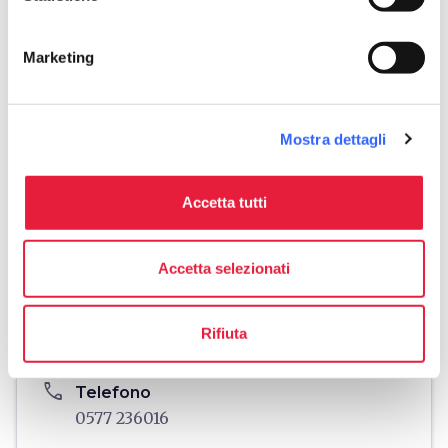
Marketing
Mostra dettagli
Accetta tutti
directions
Indicazioni
Accetta selezionati
Informazioni
home
Dove
Rifiuta
Via del Romitorio, 3, Siena, 53100, SI
phone
Telefono
0577 236016