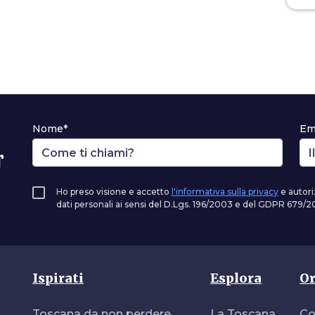
Nome*
Em
r
Ho preso visione e accetto
l'informativa sulla privacy
e autori
dati personali ai sensi del D.Lgs. 196/2003 e del GDPR 679/20
Ispirati
Esplora
Or
Toscana da non perdere
La Toscana
Co