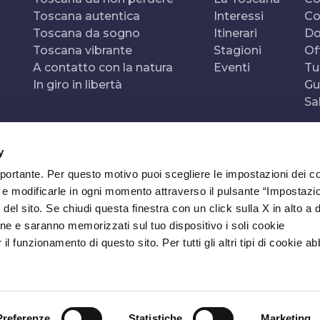
Toscana autentica
Interessi
Co
Toscana da sogno
Itinerari
Do
Toscana vibrante
Stagioni
Of
A contatto con la natura
Eventi
Tu
In giro in libertà
Gu
Sa
y
mportante. Per questo motivo puoi scegliere le impostazioni dei c
e e modificarle in ogni momento attraverso il pulsante “Impostazi
del sito. Se chiudi questa finestra con un click sulla X in alto a 
ne e saranno memorizzati sul tuo dispositivo i soli cookie
l funzionamento di questo sito. Per tutti gli altri tipi di cookie a
Preferenze
Statistiche
Marketing