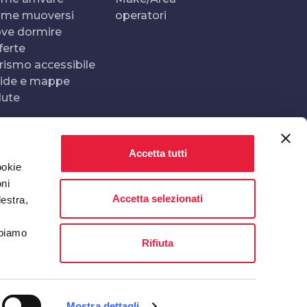
me muoversi
operatori
ve dormire
ferte
rismo accessibile
ide e mappe
lute
Accetta tutti
Realizzato e gestito da
In collaborazione con
ookie
oni
Accetta selezionati
destra,
bbiamo
Rifiuta
Mostra dettagli