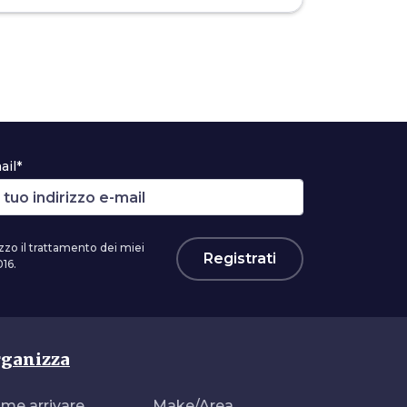
ail*
zzo il trattamento dei miei
Registrati
16.
ganizza
me arrivare
Make/Area