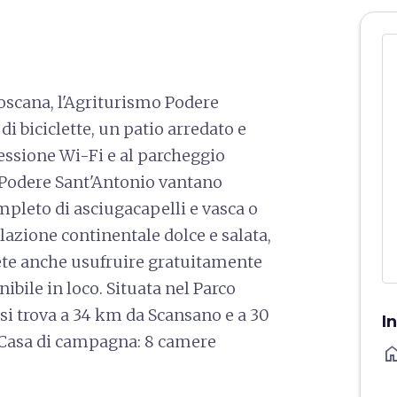
Toscana, l'Agriturismo Podere
di biciclette, un patio arredato e
nessione Wi-Fi e al parcheggio
l Podere Sant'Antonio vantano
mpleto di asciugacapelli e vasca o
lazione continentale dolce e salata,
trete anche usufruire gratuitamente
ibile in loco. Situata nel Parco
si trova a 34 km da Scansano e a 30
I
. Casa di campagna: 8 camere
ho