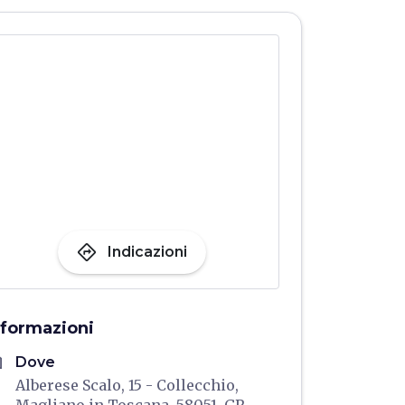
directions
Indicazioni
nformazioni
me
Dove
Alberese Scalo, 15 - Collecchio,