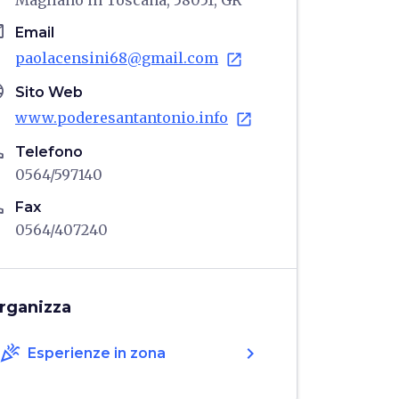
Magliano in Toscana, 58051, GR
il
Email
paolacensini68@gmail.com
open_in_new
age
Sito Web
www.poderesantantonio.info
open_in_new
ne
Telefono
0564/597140
ne
Fax
0564/407240
rganizza
celebration
chevron_right
Esperienze in zona