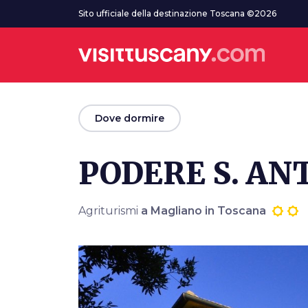
Vai al contenuto principale
Sito ufficiale della destinazione Toscana ©2026
arrow_back
Dove dormire
PODERE S. AN
Agriturismi
a Magliano in Toscana