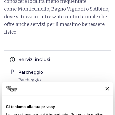
conoscere località meno frequentate
come Monticchiello, Bagno Vignoni o S.Albino,
dove si trova un attrezzato centro termale che
offre anche servizi per il massimo benessere
fisico.
info
Servizi inclusi
local_parking
Parcheggio
Parcheggio
sports_basketball
Sport
Piscina scoperta
Ci teniamo alla tua privacy
La tua privacy per noi è importante. Per questo motivo