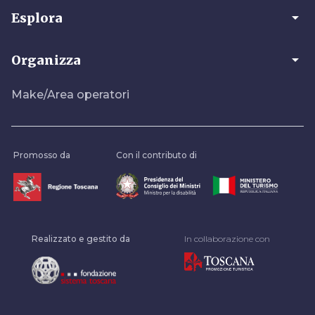
arrow_drop_down
Esplora
arrow_drop_down
Organizza
Make/Area operatori
Promosso da
Con il contributo di
Realizzato e gestito da
In collaborazione con