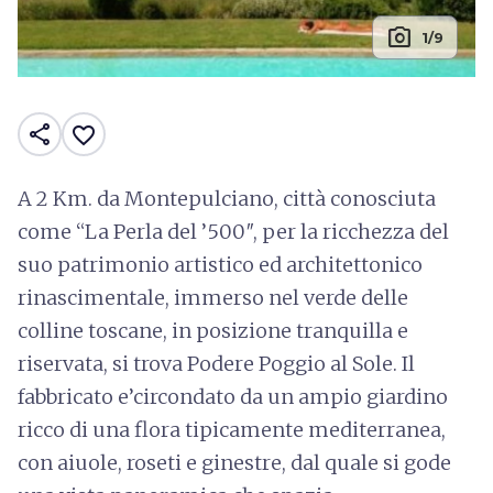
photo_camera
1/9
share
favorite_border
A 2 Km. da Montepulciano, città conosciuta
come “La Perla del ’500″, per la ricchezza del
suo patrimonio artistico ed architettonico
rinascimentale, immerso nel verde delle
colline toscane, in posizione tranquilla e
riservata, si trova Podere Poggio al Sole. Il
fabbricato e’circondato da un ampio giardino
ricco di una flora tipicamente mediterranea,
con aiuole, roseti e ginestre, dal quale si gode