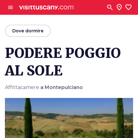
Vai al contenuto principale
search
location_on
favorite
menu
arrow_back
Dove dormire
PODERE POGGIO
AL SOLE
Affittacamere
a Montepulciano