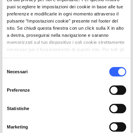
puoi scegliere le impostazioni dei cookie in base alle tue
preferenze e modificarle in ogni momento attraverso il
pulsante “Impostazioni cookie” presente nel footer del
sito. Se chiudi questa finestra con un click sulla X in alto
a destra, proseguirai nella navigazione e saranno
memorizzati sul tuo dispositivo i soli cookie strettamente
necessari per il funzionamento di questo sito. Per tutti gli
altri tipi di cookie abbiamo bisogno del tuo consenso.
Selezione
Necessari
del
consenso
directions
Indicazioni
Preferenze
Informazioni
Statistiche
home
Dove
Marketing
Via Delle Pietrose, 5, Montepulciano,