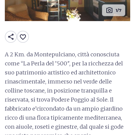
photo_camera
1/7
share
favorite_border
A 2 Km. da Montepulciano, città conosciuta
come “La Perla del ’500″, per la ricchezza del
suo patrimonio artistico ed architettonico
rinascimentale, immerso nel verde delle
colline toscane, in posizione tranquilla e
riservata, si trova Podere Poggio al Sole. Il
fabbricato e’circondato da un ampio giardino
ricco di una flora tipicamente mediterranea,
con aiuole, roseti e ginestre, dal quale si gode