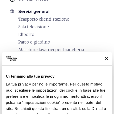
hotel_class
Servizi generali
Trasporto clienti stazione
Sala televisione
Eliporto
Parco o giardino
Macchine lavatrici per biancheria
Locale tv separato
Accettazione gruppi
Accesso con vetture private
Ci teniamo alla tua privacy
Wi-Fi
La tua privacy per noi è importante. Per questo motivo
Accessibilità disabili
puoi scegliere le impostazioni dei cookie in base alle tue
preferenze e modificarle in ogni momento attraverso il
room_service
Accoglienza
pulsante “Impostazioni cookie” presente nel footer del
Servizio Fax
sito. Se chiudi questa finestra con un click sulla X in alto