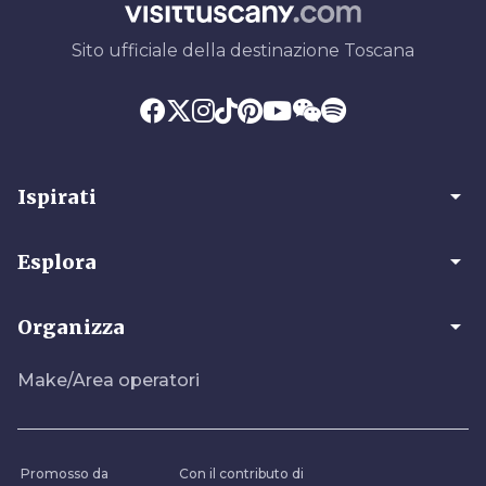
Sito ufficiale della destinazione Toscana
arrow_drop_down
Ispirati
arrow_drop_down
Esplora
arrow_drop_down
Organizza
Make/Area operatori
Promosso da
Con il contributo di