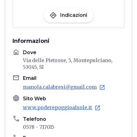
directions
Indicazioni
Informazioni
home
Dove
Via delle Pietrose, 5, Montepulciano,
53045, SI
email
Email
manola.calabresi@gmail.com
open_in_new
language
Sito Web
www.poderepoggioalsole.it
open_in_new
phone
Telefono
0578 - 717015