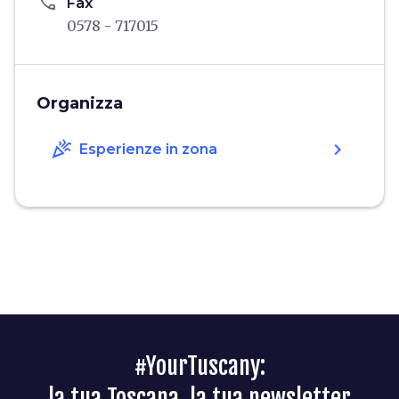
phone
Fax
0578 - 717015
Organizza
celebration
chevron_right
Esperienze in zona
#YourTuscany:
la tua Toscana, la tua newsletter