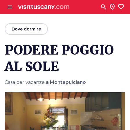
Vai al contenuto principale
search
location_on
favorite
menu
arrow_back
Dove dormire
PODERE POGGIO
AL SOLE
Casa per vacanze
a Montepulciano