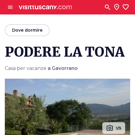
Vai al contenuto principale
search
location_on
favorite
menu
arrow_back
Dove dormire
PODERE LA TONA
Casa per vacanze
a Gavorrano
photo_camera
1/5