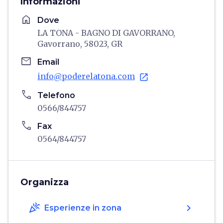
Informazioni
home
Dove
LA TONA - BAGNO DI GAVORRANO,
Gavorrano, 58023, GR
email
Email
info@poderelatona.com
open_in_new
phone
Telefono
0566/844757
phone
Fax
0564/844757
Organizza
celebration
chevron_right
Esperienze in zona