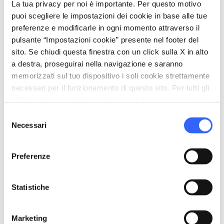
La tua privacy per noi è importante. Per questo motivo
puoi scegliere le impostazioni dei cookie in base alle tue
bed
Camere
preferenze e modificarle in ogni momento attraverso il
Asciugacapelli
pulsante “Impostazioni cookie” presente nel footer del
Riscaldamento
sito. Se chiudi questa finestra con un click sulla X in alto
a destra, proseguirai nella navigazione e saranno
local_parking
Parcheggio
memorizzati sul tuo dispositivo i soli cookie strettamente
necessari per il funzionamento di questo sito. Per tutti gli
Parcheggio
altri tipi di cookie abbiamo bisogno del tuo consenso.
sports_basketball
Sport
Selezione
Necessari
del
Mountain Bike
consenso
Piscina scoperta
Preferenze
celebration
Attività
Trekking
Statistiche
Vendita prodotti agro-alimentari
Visite Guidate
Marketing