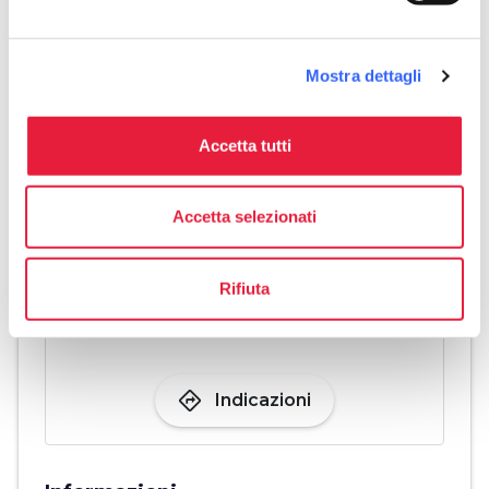
pets
Animali ammessi (Pet friendly)
Mostra dettagli
Accetta tutti
Accetta selezionati
Rifiuta
directions
Indicazioni