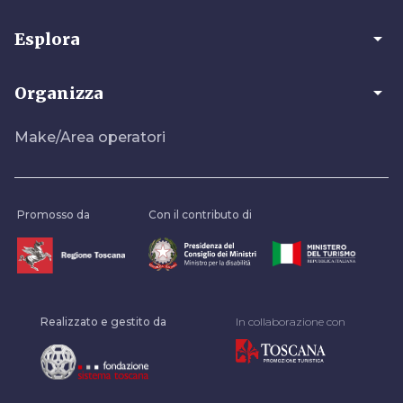
arrow_drop_down
Esplora
arrow_drop_down
Organizza
Make/Area operatori
Promosso da
Con il contributo di
Realizzato e gestito da
In collaborazione con