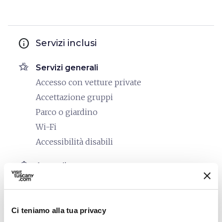
info
Servizi inclusi
hotel_class
Servizi generali
Accesso con vetture private
Accettazione gruppi
Parco o giardino
Wi-Fi
Accessibilità disabili
room_service
Accoglienza
Carta di credito
restaurant
Ristorazione
Ci teniamo alla tua privacy
Cucina di uso comune