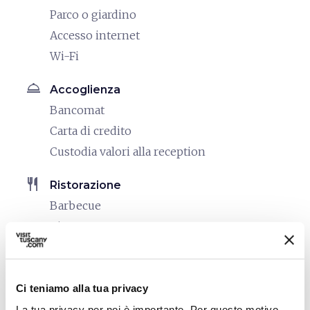
Parco o giardino
Accesso internet
Wi-Fi
room_service
Accoglienza
Bancomat
Carta di credito
Custodia valori alla reception
restaurant
Ristorazione
Barbecue
Ristorante
Sala colazione
Servizio bar
Ci teniamo alla tua privacy
bed
Camere
La tua privacy per noi è importante. Per questo motivo