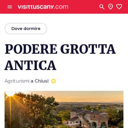
Vai al contenuto principale
search
location_on
favorite
menu
arrow_back
Dove dormire
PODERE GROTTA
ANTICA
Agriturismi
a Chiusi