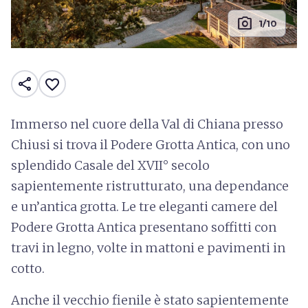
photo_camera
1/10
share
favorite_border
Immerso nel cuore della Val di Chiana presso
Chiusi si trova il Podere Grotta Antica, con uno
splendido Casale del XVII° secolo
sapientemente ristrutturato, una dependance
e un’antica grotta. Le tre eleganti camere del
Podere Grotta Antica presentano soffitti con
travi in legno, volte in mattoni e pavimenti in
cotto.
Anche il vecchio fienile è stato sapientemente