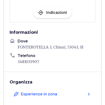
directions
Indicazioni
Informazioni
home
Dove
FONTEROTELLA 3, Chiusi, 53043, SI
phone
Telefono
3481033907
Organizza
celebration
chevron_right
Esperienze in zona