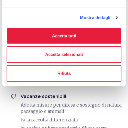
directions_bike
Servizi bike
Mostra dettagli
Merenda al rientro dall'escursione
Punto info per le escursioni in bici
Accetta tutti
Ricovero sicuro per le bici
directions_bike
Bike: E-Bike
Accetta selezionati
Noleggio E-bike trekking
laptop_mac
Rifiuta
Servizi per lavorare
Wifi a banda larga
eco
Vacanze sostenibili
Adotta misure per difesa e sostegno di natura,
paesaggio e animali
Fa la raccolta differenziata