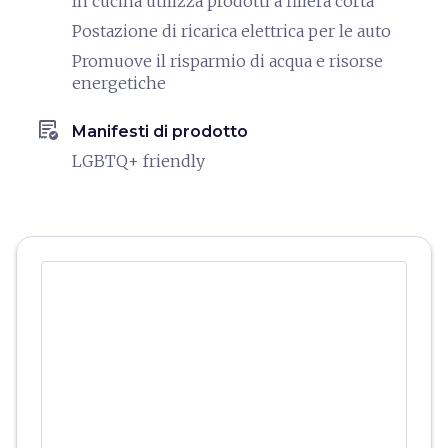
In cucina utilizza prodotti a filiera corta
Postazione di ricarica elettrica per le auto
Promuove il risparmio di acqua e risorse
energetiche
order_approve
Manifesti di prodotto
LGBTQ+ friendly