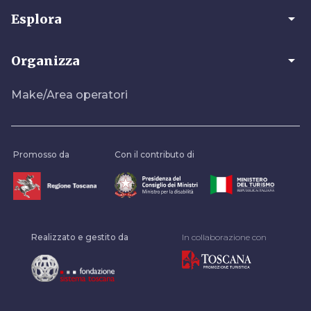
arrow_drop_down
Esplora
arrow_drop_down
Organizza
Make/Area operatori
Promosso da
Con il contributo di
Realizzato e gestito da
In collaborazione con