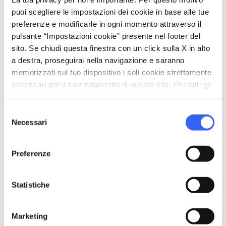
Aria condizionata
puoi scegliere le impostazioni dei cookie in base alle tue
Asciugacapelli
preferenze e modificarle in ogni momento attraverso il
pulsante “Impostazioni cookie” presente nel footer del
Bollitore/macchina da caffè
sito. Se chiudi questa finestra con un click sulla X in alto
Frigo Bar
a destra, proseguirai nella navigazione e saranno
Riscaldamento
memorizzati sul tuo dispositivo i soli cookie strettamente
Tv in camera
necessari per il funzionamento di questo sito. Per tutti gli
altri tipi di cookie abbiamo bisogno del tuo consenso.
translate
Lingue parlate
Selezione
Necessari
Francese
del
consenso
Inglese
Italiano
Preferenze
Spagnolo
Statistiche
family_restroom
Servizi per famiglie
Biciclette con seggiolini e caschi (su richiesta)
Marketing
Culle e letti con spondine