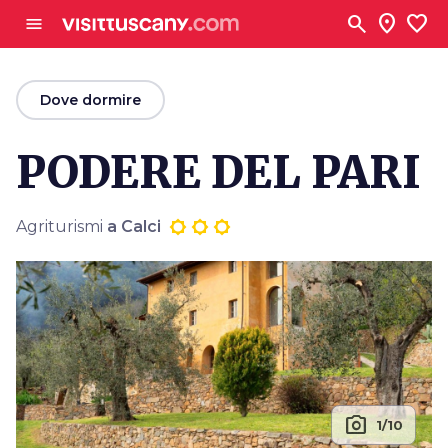
Vai al contenuto principale
search
location_on
favorite
menu
arrow_back
Dove dormire
PODERE DEL PARI
Agriturismi
a Calci
photo_camera
1/10