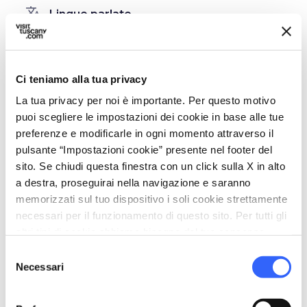
translate
Lingue parlate
Inglese
Italiano
Ci teniamo alla tua privacy
celebration
Attività
La tua privacy per noi è importante. Per questo motivo
Degustazione
puoi scegliere le impostazioni dei cookie in base alle tue
preferenze e modificarle in ogni momento attraverso il
accessible
Persone con esigenze speciali
pulsante “Impostazioni cookie” presente nel footer del
(accessibilità)
sito. Se chiudi questa finestra con un click sulla X in alto
Allergie
a destra, proseguirai nella navigazione e saranno
Intolleranze alimentari
memorizzati sul tuo dispositivo i soli cookie strettamente
necessari per il funzionamento di questo sito. Per tutti gli
self_improvement
Benessere
altri tipi di cookie abbiamo bisogno del tuo consenso.
Idromassaggio
Selezione
Necessari
del
directions_bike
Servizi bike
consenso
Mappe e informazioni sui percorsi in zona