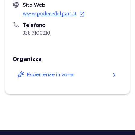
language
Sito Web
www.poderedelpari.it
open_in_new
phone
Telefono
338 3100210
Organizza
celebration
chevron_right
Esperienze in zona