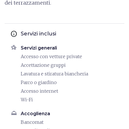
dei terrazzamenti.
info
Servizi inclusi
hotel_class
Servizi generali
Accesso con vetture private
Accettazione gruppi
Lavatura e stiratura biancheria
Parco o giardino
Accesso internet
Wi-Fi
room_service
Accoglienza
Bancomat