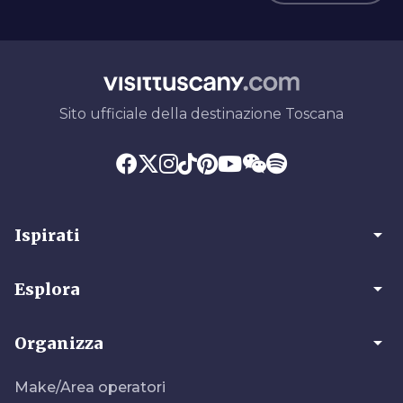
Sito ufficiale della destinazione Toscana
arrow_drop_down
Ispirati
arrow_drop_down
Esplora
arrow_drop_down
Organizza
Make/Area operatori