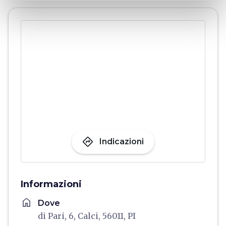
directions
Indicazioni
Informazioni
home
Dove
di Pari, 6, Calci, 56011, PI