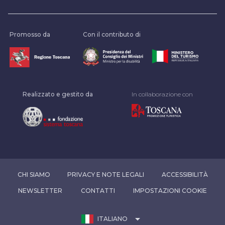
Promosso da
Con il contributo di
Realizzato e gestito da
In collaborazione con
CHI SIAMO
PRIVACY E NOTE LEGALI
ACCESSIBILITÀ
NEWSLETTER
CONTATTI
IMPOSTAZIONI COOKIE
arrow_drop_down
ITALIANO