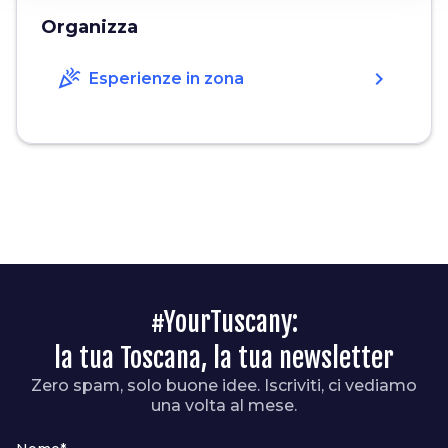
Organizza
celebration
chevron_right
Esperienze in zona
#YourTuscany:
la tua Toscana, la tua newsletter
Zero spam, solo buone idee. Iscriviti, ci vediamo
una volta al mese.