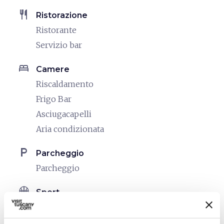
restaurant
Ristorazione
Ristorante
Servizio bar
bed
Camere
Riscaldamento
Frigo Bar
Asciugacapelli
Aria condizionata
local_parking
Parcheggio
Parcheggio
sports_basketball
Sport
Piscina scoperta
Mountain Bike