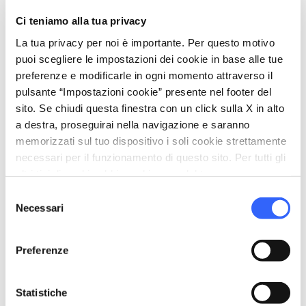
Ci teniamo alla tua privacy
celebration
Attività
La tua privacy per noi è importante. Per questo motivo
Vendita prodotti agro-alimentari
puoi scegliere le impostazioni dei cookie in base alle tue
Degustazione
preferenze e modificarle in ogni momento attraverso il
pulsante “Impostazioni cookie” presente nel footer del
pets
Animali ammessi (Pet friendly)
sito. Se chiudi questa finestra con un click sulla X in alto
a destra, proseguirai nella navigazione e saranno
memorizzati sul tuo dispositivo i soli cookie strettamente
necessari per il funzionamento di questo sito. Per tutti gli
altri tipi di cookie abbiamo bisogno del tuo consenso.
Selezione
Necessari
del
consenso
Preferenze
Statistiche