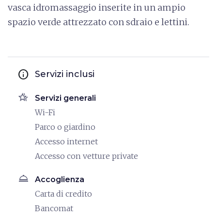
vasca idromassaggio inserite in un ampio
spazio verde attrezzato con sdraio e lettini.
info
Servizi inclusi
hotel_class
Servizi generali
Wi-Fi
Parco o giardino
Accesso internet
Accesso con vetture private
room_service
Accoglienza
Carta di credito
Bancomat