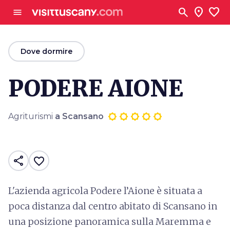
Vai al contenuto principale
search
location_on
favorite
menu
arrow_back
Dove dormire
PODERE AIONE
Agriturismi
a Scansano
share
favorite_border
L'azienda agricola Podere l’Aione è situata a
poca distanza dal centro abitato di Scansano in
una posizione panoramica sulla Maremma e