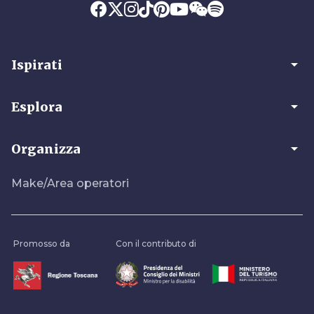
arrow_drop_down
Ispirati
arrow_drop_down
Esplora
arrow_drop_down
Organizza
Make/Area operatori
Promosso da
Con il contributo di