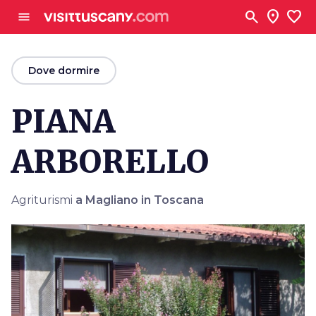
Vai al contenuto principale
search
location_on
favorite
menu
arrow_back
Dove dormire
PIANA
ARBORELLO
Agriturismi
a Magliano in Toscana