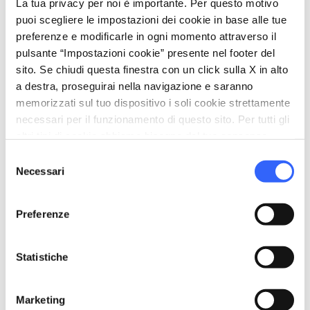
La tua privacy per noi è importante. Per questo motivo
puoi scegliere le impostazioni dei cookie in base alle tue
preferenze e modificarle in ogni momento attraverso il
pulsante “Impostazioni cookie” presente nel footer del
sito. Se chiudi questa finestra con un click sulla X in alto
a destra, proseguirai nella navigazione e saranno
memorizzati sul tuo dispositivo i soli cookie strettamente
necessari per il funzionamento di questo sito. Per tutti gli
altri tipi di cookie abbiamo bisogno del tuo consenso.
Selezione
Necessari
del
consenso
directions
Indicazioni
Preferenze
Statistiche
Informazioni
home
Dove
Marketing
Carlina, 68, Magliano in Toscana, 58051,