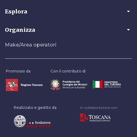
arrow_drop_down
Esplora
arrow_drop_down
Organizza
Make/Area operatori
Promosso da
Con il contributo di
Realizzato e gestito da
In collaborazione con