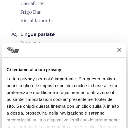
Cassaforte
Frigo Bar
Riscaldamento
translate
Lingue parlate
Francese
Inglese
Italiano
Ci teniamo alla tua privacy
family_restroom
Servizi per famiglie
La tua privacy per noi è importante. Per questo motivo
Servizio Baby Sitting
puoi scegliere le impostazioni dei cookie in base alle tue
preferenze e modificarle in ogni momento attraverso il
eco
Vacanze sostenibili
pulsante “Impostazioni cookie” presente nel footer del
Fa la raccolta differenziata
sito. Se chiudi questa finestra con un click sulla X in alto
Promuove il risparmio di acqua e risorse
a destra, proseguirai nella navigazione e saranno
energetiche
memorizzati sul tuo dispositivo i soli cookie strettamente
necessari per il funzionamento di questo sito. Per tutti gli