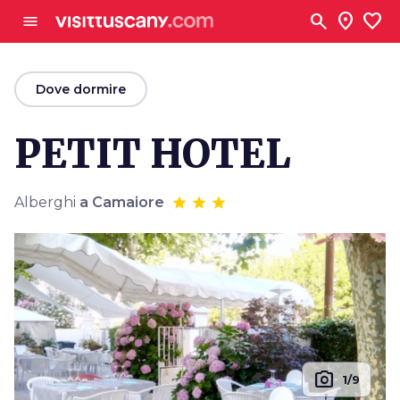
Vai al contenuto principale
search
location_on
favorite
menu
arrow_back
Dove dormire
PETIT HOTEL
Alberghi
a Camaiore
photo_camera
1/9