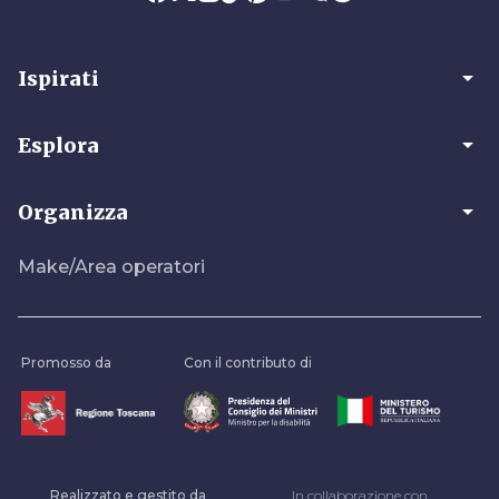
arrow_drop_down
Ispirati
arrow_drop_down
Esplora
arrow_drop_down
Organizza
Make/Area operatori
Promosso da
Con il contributo di
Realizzato e gestito da
In collaborazione con