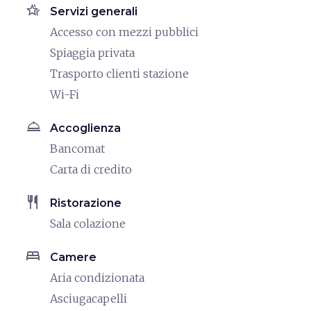
hotel_class
Servizi generali
Accesso con mezzi pubblici
Spiaggia privata
Trasporto clienti stazione
Wi-Fi
room_service
Accoglienza
Bancomat
Carta di credito
restaurant
Ristorazione
Sala colazione
bed
Camere
Aria condizionata
Asciugacapelli