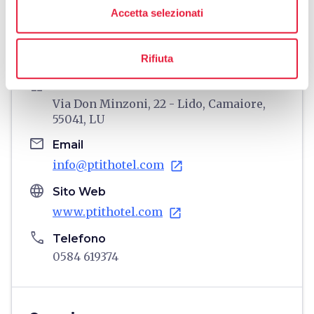
directions
Indicazioni
Accetta selezionati
Informazioni
Rifiuta
home
Dove
Via Don Minzoni, 22 - Lido, Camaiore,
55041, LU
email
Email
info@ptithotel.com
open_in_new
language
Sito Web
www.ptithotel.com
open_in_new
phone
Telefono
0584 619374