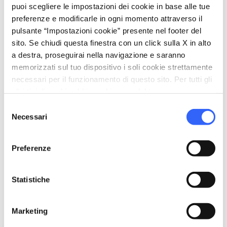
room_service
Accoglienza
puoi scegliere le impostazioni dei cookie in base alle tue
Bancomat
preferenze e modificarle in ogni momento attraverso il
pulsante “Impostazioni cookie” presente nel footer del
Carta di credito
sito. Se chiudi questa finestra con un click sulla X in alto
bed
a destra, proseguirai nella navigazione e saranno
Camere
memorizzati sul tuo dispositivo i soli cookie strettamente
Aria condizionata
necessari per il funzionamento di questo sito. Per tutti gli
Asciugacapelli
altri tipi di cookie abbiamo bisogno del tuo consenso.
Cassaforte
Selezione
Necessari
Riscaldamento
del
consenso
family_restroom
Servizi per famiglie
Preferenze
Giochi per bambini
Servizio Baby Sitting
Statistiche
pets
Animali ammessi (Pet friendly)
Marketing