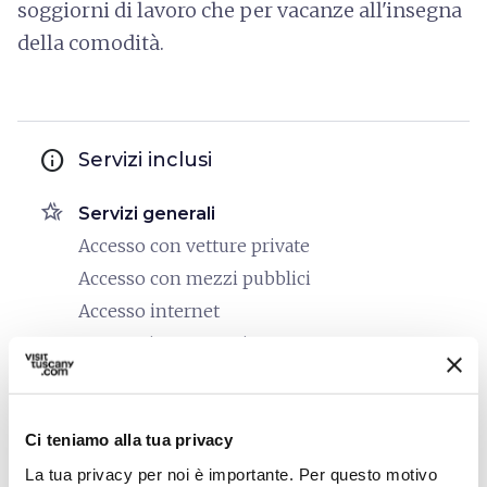
soggiorni di lavoro che per vacanze all'insegna
della comodità.
info
Servizi inclusi
hotel_class
Servizi generali
Accesso con vetture private
Accesso con mezzi pubblici
Accesso internet
Accettazione gruppi
Edificio storico
Trasporto clienti stazione
Ci teniamo alla tua privacy
Wi-Fi
La tua privacy per noi è importante. Per questo motivo