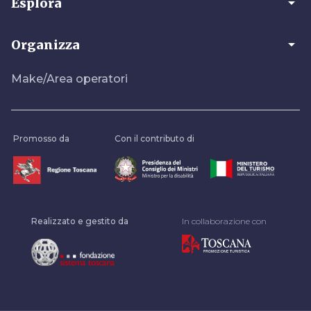
arrow_drop_down
Esplora
arrow_drop_down
Organizza
Make/Area operatori
Promosso da
Con il contributo di
Realizzato e gestito da
In collaborazione con