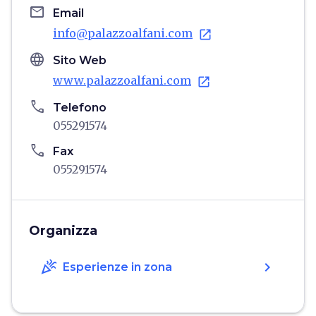
email
Email
info@palazzoalfani.com
open_in_new
language
Sito Web
www.palazzoalfani.com
open_in_new
phone
Telefono
055291574
phone
Fax
055291574
Organizza
celebration
chevron_right
Esperienze in zona