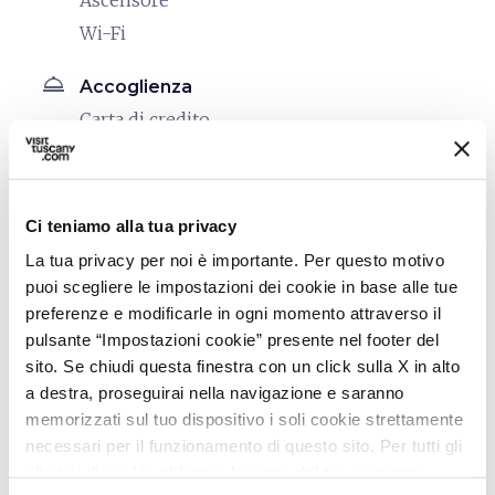
Ascensore
Wi-Fi
room_service
Accoglienza
Carta di credito
restaurant
Ristorazione
Macchina da caffè
Ci teniamo alla tua privacy
Sala colazione
La tua privacy per noi è importante. Per questo motivo
bed
puoi scegliere le impostazioni dei cookie in base alle tue
Camere
preferenze e modificarle in ogni momento attraverso il
Aria condizionata
pulsante “Impostazioni cookie” presente nel footer del
Asciugacapelli
sito. Se chiudi questa finestra con un click sulla X in alto
Bollitore/macchina da caffè
a destra, proseguirai nella navigazione e saranno
memorizzati sul tuo dispositivo i soli cookie strettamente
Cassaforte
necessari per il funzionamento di questo sito. Per tutti gli
Insonorizzazione
altri tipi di cookie abbiamo bisogno del tuo consenso.
Riscaldamento