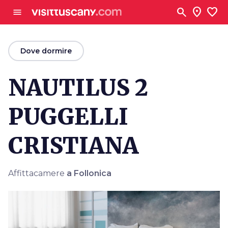
Vai al contenuto principale
search
location_on
favorite
menu
arrow_back
Dove dormire
NAUTILUS 2
PUGGELLI
CRISTIANA
Affittacamere
a Follonica