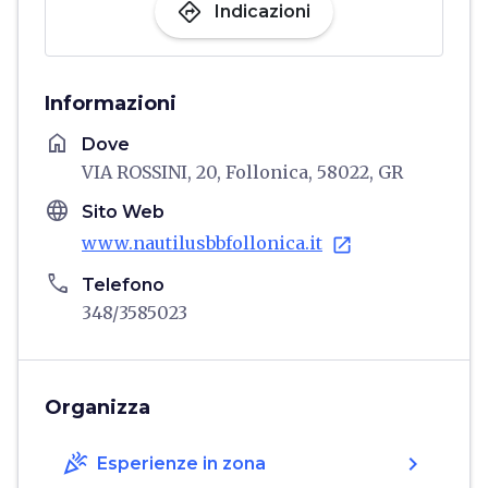
directions
Indicazioni
Informazioni
home
Dove
VIA ROSSINI, 20, Follonica, 58022, GR
language
Sito Web
www.nautilusbbfollonica.it
open_in_new
phone
Telefono
348/3585023
Organizza
celebration
chevron_right
Esperienze in zona