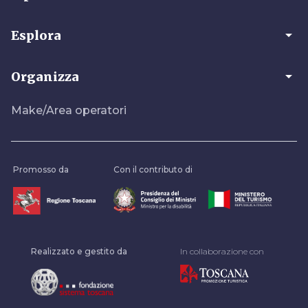
arrow_drop_down
Esplora
arrow_drop_down
Organizza
Make/Area operatori
Promosso da
Con il contributo di
Realizzato e gestito da
In collaborazione con