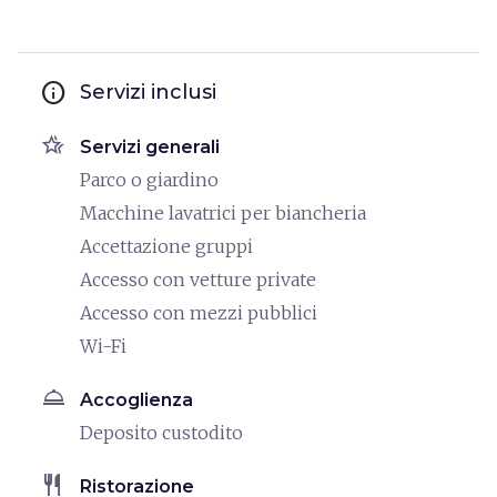
info
Servizi inclusi
hotel_class
Servizi generali
Parco o giardino
Macchine lavatrici per biancheria
Accettazione gruppi
Accesso con vetture private
Accesso con mezzi pubblici
Wi-Fi
room_service
Accoglienza
Deposito custodito
restaurant
Ristorazione