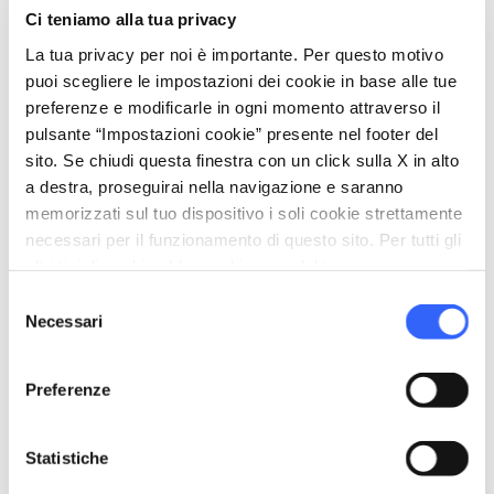
Trekking
Ci teniamo alla tua privacy
Degustazione
La tua privacy per noi è importante. Per questo motivo
Vendita prodotti agro-alimentari
puoi scegliere le impostazioni dei cookie in base alle tue
preferenze e modificarle in ogni momento attraverso il
pulsante “Impostazioni cookie” presente nel footer del
sito. Se chiudi questa finestra con un click sulla X in alto
a destra, proseguirai nella navigazione e saranno
memorizzati sul tuo dispositivo i soli cookie strettamente
necessari per il funzionamento di questo sito. Per tutti gli
altri tipi di cookie abbiamo bisogno del tuo consenso.
Selezione
Necessari
del
consenso
Preferenze
directions
Indicazioni
Statistiche