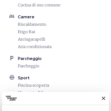
Cucina di uso comune
bed
Camere
Riscaldamento
Frigo Bar
Asciugacapelli
Aria condizionata
local_parking
Parcheggio
Parcheggio
sports_basketball
Sport
Piscina scoperta
Mountain Bike
celebration
Attività