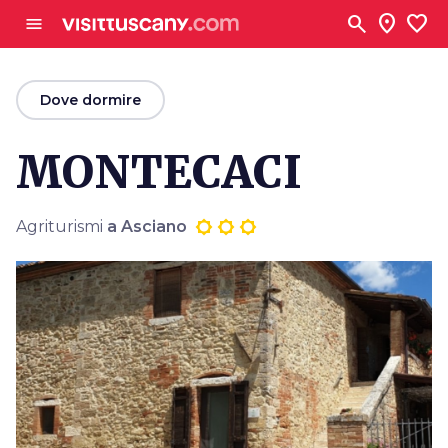
Vai al contenuto principale
search
location_on
favorite
menu
arrow_back
Dove dormire
MONTECACI
Agriturismi
a Asciano