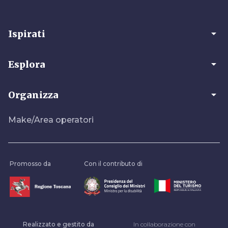
arrow_drop_down
Ispirati
arrow_drop_down
Esplora
arrow_drop_down
Organizza
Make/Area operatori
Promosso da
Con il contributo di
Realizzato e gestito da
In collaborazione con