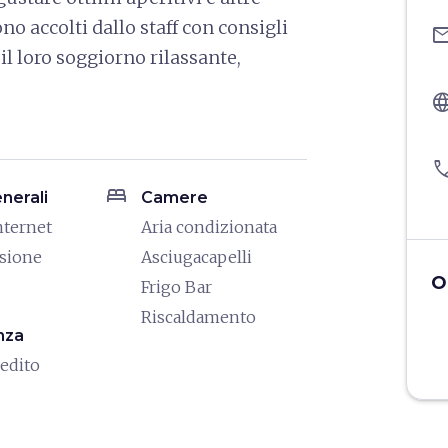
no accolti dallo staff con consigli
ema
 il loro soggiorno rilassante,
langu
pho
bed
enerali
Camere
nternet
Aria condizionata
isione
Asciugacapelli
O
Frigo Bar
Riscaldamento
nza
redito