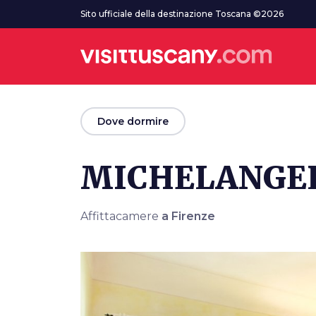
Vai al contenuto principale
Sito ufficiale della destinazione Toscana ©2026
arrow_back
Dove dormire
MICHELANGE
Affittacamere
a Firenze