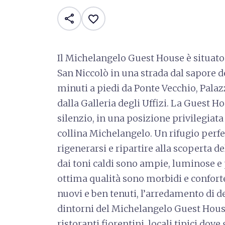
share
favorite_border
Il Michelangelo Guest House è situato 
San Niccolò in una strada dal sapore de
minuti a piedi da Ponte Vecchio, Palaz
dalla Galleria degli Uffizi. La Guest 
silenzio, in una posizione privilegiata
collina Michelangelo. Un rifugio perfett
rigenerarsi e ripartire alla scoperta d
dai toni caldi sono ampie, luminose e p
ottima qualità sono morbidi e confortev
nuovi e ben tenuti, l’arredamento di de
dintorni del Michelangelo Guest House 
ristoranti fiorentini, locali tipici dove