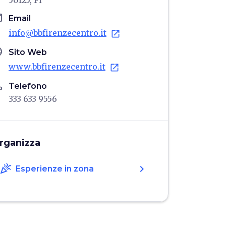
50125, FI
il
Email
info@bbfirenzecentro.it
open_in_new
age
Sito Web
www.bbfirenzecentro.it
open_in_new
ne
Telefono
333 633 9556
rganizza
celebration
chevron_right
Esperienze in zona