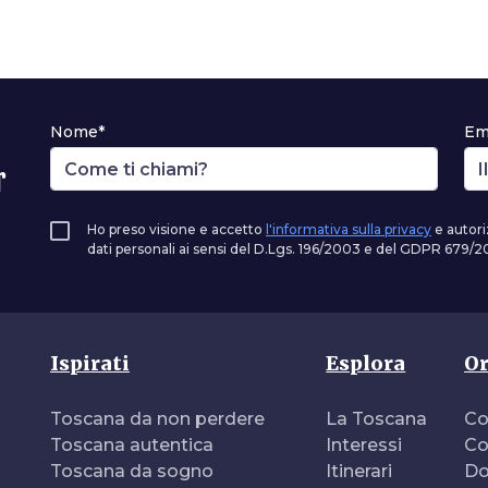
Nome*
Em
r
Ho preso visione e accetto
l'informativa sulla privacy
e autori
dati personali ai sensi del D.Lgs. 196/2003 e del GDPR 679/20
Ispirati
Esplora
Or
Toscana da non perdere
La Toscana
Co
Toscana autentica
Interessi
Co
Toscana da sogno
Itinerari
Do