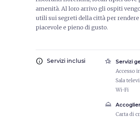
amenità. Al loro arrivo gli ospiti vengo
utili sui segreti della città per rendere
piacevole e pieno di gusto.
info
hotel_class
Servizi inclusi
Servizi g
Accesso i
Sala telev
Wi-Fi
room_service
Accoglie
Carta di c