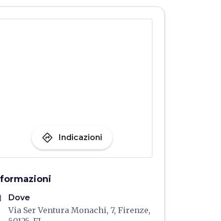
directions
Indicazioni
nformazioni
me
Dove
Via Ser Ventura Monachi, 7, Firenze,