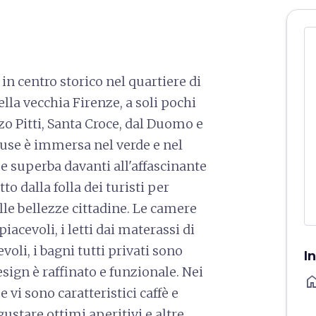
in centro storico nel quartiere di
lla vecchia Firenze, a soli pochi
zo Pitti, Santa Croce, dal Duomo e
House è immersa nel verde e nel
 e superba davanti all'affascinante
o dalla folla dei turisti per
elle bellezze cittadine. Le camere
iacevoli, i letti dai materassi di
oli, i bagni tutti privati sono
I
sign è raffinato e funzionale. Nei
ho
vi sono caratteristici caffè e
 gustare ottimi aperitivi e altre