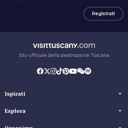
Registrati
Sito ufficiale della destinazione Toscana
arrow_drop_down
Ispirati
arrow_drop_down
Esplora