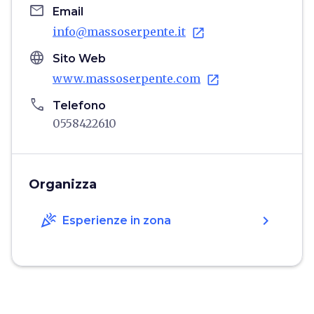
email
Email
info@massoserpente.it
open_in_new
language
Sito Web
www.massoserpente.com
open_in_new
phone
Telefono
0558422610
Organizza
celebration
chevron_right
Esperienze in zona