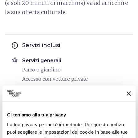
(a soli 20 minuti di macchina) va ad arricchire
la sua offerta culturale.
info
Servizi inclusi
hotel_class
Servizi generali
Parco o giardino
Accesso con vetture private
Accessibilità disabili
room_service
Accoglienza
Servizio Fax
Ci teniamo alla tua privacy
Carta di credito
La tua privacy per noi è importante. Per questo motivo
Bancomat
puoi scegliere le impostazioni dei cookie in base alle tue