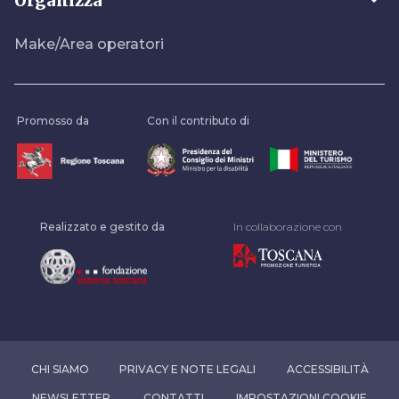
arrow_drop_down
Organizza
Make/Area operatori
Promosso da
Con il contributo di
Realizzato e gestito da
In collaborazione con
CHI SIAMO
PRIVACY E NOTE LEGALI
ACCESSIBILITÀ
NEWSLETTER
CONTATTI
IMPOSTAZIONI COOKIE