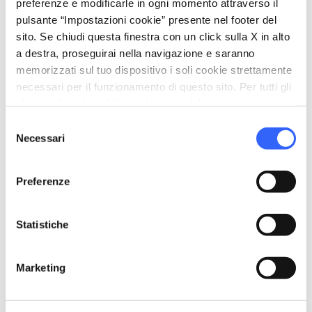
preferenze e modificarle in ogni momento attraverso il
restaurant
Ristorazione
pulsante “Impostazioni cookie” presente nel footer del
sito. Se chiudi questa finestra con un click sulla X in alto
Ristorante
a destra, proseguirai nella navigazione e saranno
bed
memorizzati sul tuo dispositivo i soli cookie strettamente
Camere
necessari per il funzionamento di questo sito. Per tutti gli
Riscaldamento
altri tipi di cookie abbiamo bisogno del tuo consenso.
Asciugacapelli
Selezione
Necessari
del
local_parking
Parcheggio
consenso
Parcheggio
Preferenze
celebration
Attività
Trekking
Statistiche
pets
Animali ammessi (Pet friendly)
Marketing