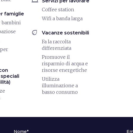
laptop_mac
Servizi per lavorare
Coffee station
er famiglie
Wifi a banda larga
r bambini
eco
paziose
Vacanze sostenibili
i
Fa la raccolta
differenziata
 per
Promuove il
risparmio di acqua e
risorse energetiche
con
speciali
Utilizza
lità)
illuminazione a
nze
basso consumo
i
Nome*
Em