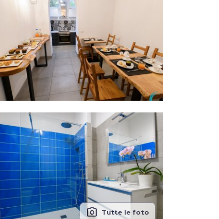
photo_camera
Tutte le foto