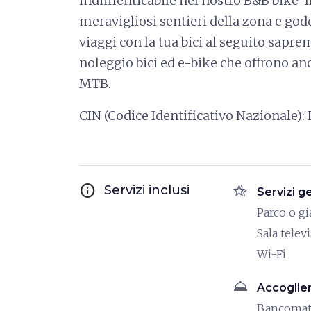
indimenticabile nel nostro B&B bike-fr
meravigliosi sentieri della zona e go
viaggi con la tua bici al seguito sapre
noleggio bici ed e-bike che offrono an
MTB.
CIN (Codice Identificativo Nazional
info
hotel_class
Servizi inclusi
Servizi g
Parco o g
Sala telev
Wi-Fi
room_service
Accoglie
Bancoma