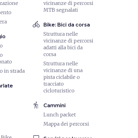
zazione
vicinanze di percorsi
MTB segnalati
mento
era
directions_bike
Bike: Bici da corsa
Struttura nelle
io
vicinanze di percorsi
io
adatti alla bici da
corsa
io
onato
Struttura nelle
vicinanze di una
o in strada
pista ciclabile o
tracciato
rlate
cicloturistico
hiking
Cammini
Lunch packet
Mappa dei percorsi
 Bike