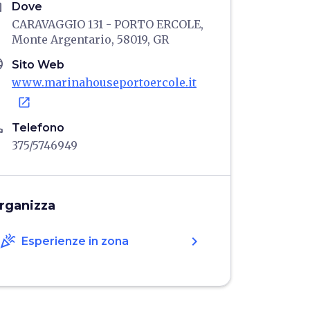
me
Dove
CARAVAGGIO 131 - PORTO ERCOLE,
Monte Argentario, 58019, GR
age
Sito Web
www.marinahouseportoercole.it
open_in_new
ne
Telefono
375/5746949
rganizza
celebration
chevron_right
Esperienze in zona