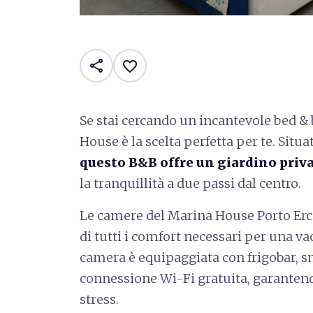
share
favorite_border
Se stai cercando un incantevole bed & b
House è la scelta perfetta per te. Situ
questo B&B offre un giardino priv
la tranquillità a due passi dal centro.
Le camere del Marina House Porto Erc
di tutti i comfort necessari per una va
camera è equipaggiata con frigobar, sn
connessione Wi-Fi gratuita, garanten
stress.