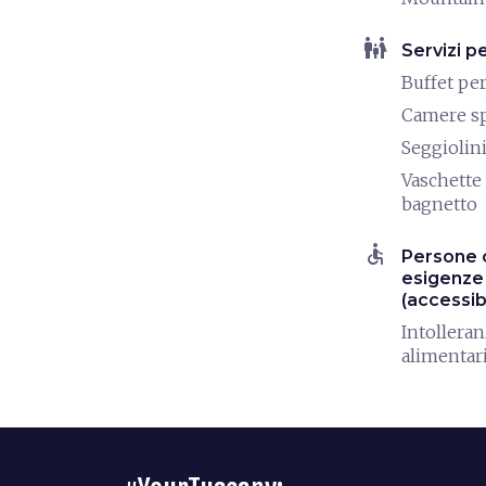
family_restroom
Servizi p
Buffet pe
Camere s
Seggiolin
Vaschette
bagnetto
accessible
Persone 
esigenze 
(accessibi
Intollera
alimentar