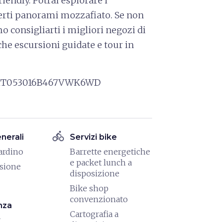
iendly. Potrai esplorare i
derti panorami mozzafiato. Se non
mo consigliarti i migliori negozi di
che escursioni guidate e tour in
e): IT053016B467VWK6WD
directions_bike
enerali
Servizi bike
iardino
Barrette energetiche
e packet lunch a
isione
disposizione
Bike shop
convenzionato
nza
Cartografia a
t