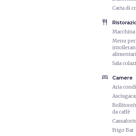
Carta di c
restaurant
Ristorazi
Macchina 
Menu per
intollera
alimentar
Sala colaz
bed
Camere
Aria cond
Asciugaca
Bollitore
da caffè
Cassafort
Frigo Bar