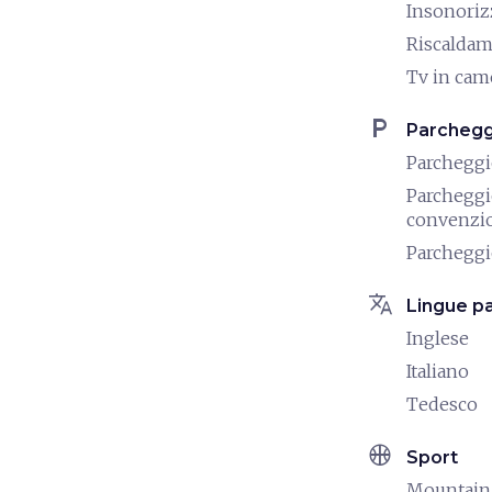
Insonoriz
Riscalda
Tv in cam
local_parking
Parchegg
Parchegg
Parchegg
convenzi
Parcheggi
translate
Lingue pa
Inglese
Italiano
Tedesco
sports_basketball
Sport
Mountain