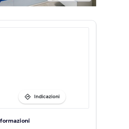
directions
Indicazioni
nformazioni