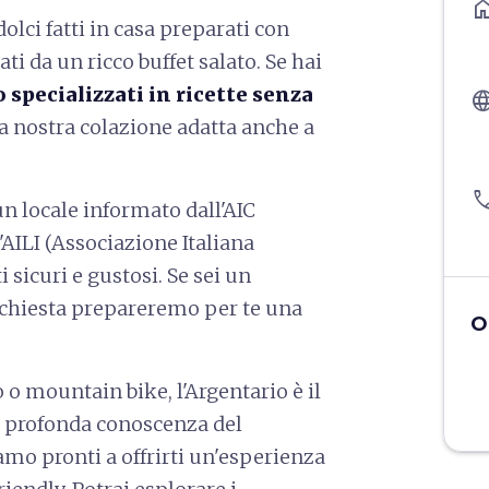
ho
olci fatti in casa preparati con
ti da un ricco buffet salato. Se hai
 specializzati in ricette senza
langu
a nostra colazione adatta anche a
pho
un locale informato dall'AIC
'AILI (Associazione Italiana
 sicuri e gustosi. Se sei un
richiesta prepareremo per te una
O
 o mountain bike, l'Argentario è il
ra profonda conoscenza del
siamo pronti a offrirti un'esperienza