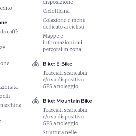
disposizione
redito
Ciclofficina
Colazione e menù
one
dedicato ai ciclisti
da caffè
Mappe e
informazioni sui
nze
percorsi in zona
i
directions_bike
ione
Bike: E-Bike
Tracciati scaricabili
e/o su dispositivo
GPS a noleggio
izionata
pelli
directions_bike
Bike: Mountain Bike
/macchina
Tracciati scaricabili
e/o su dispositivo
e
GPS a noleggio
Struttura nelle