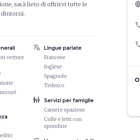
langu
e, sarà lieto di offrirvi tutte le
i dintorni.
pho
pho
translate
enerali
Lingue parlate
on vetture
Francese
Inglese
e
Spagnolo
O
isione
Tedesco
nternet
family_restroom
Servizi per famiglie
Camere spaziose
nza
Culle e letti con
t
spondine
redito