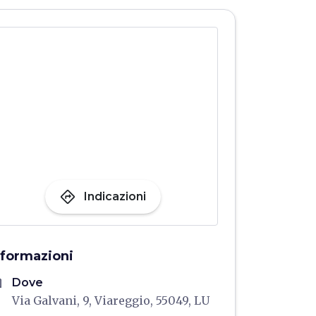
directions
Indicazioni
nformazioni
me
Dove
Via Galvani, 9, Viareggio, 55049, LU