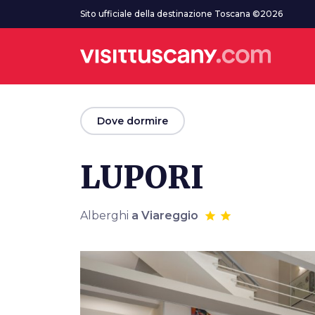
Vai al contenuto principale
Sito ufficiale della destinazione Toscana ©2026
arrow_back
Dove dormire
LUPORI
Alberghi
a Viareggio