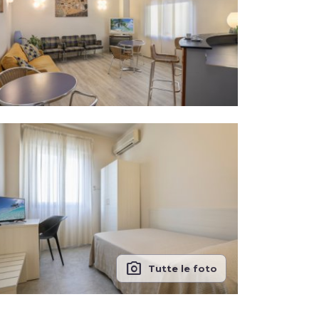
photo_camera
Tutte le foto