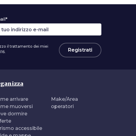
ail*
zzo il trattamento dei miei
Registrati
16.
ganizza
me arrivare
Make/Area
me muoversi
operatori
ve dormire
ferte
rismo accessibile
ide e mappe