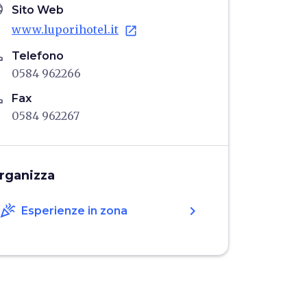
age
Sito Web
www.luporihotel.it
open_in_new
ne
Telefono
0584 962266
ne
Fax
0584 962267
rganizza
celebration
chevron_right
Esperienze in zona