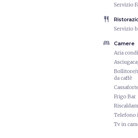
Servizio F
restaurant
Ristorazi
Servizio b
bed
Camere
Aria cond
Asciugaca
Bollitore
da caffè
Cassafort
Frigo Bar
Riscalda
Telefono 
Tv in cam