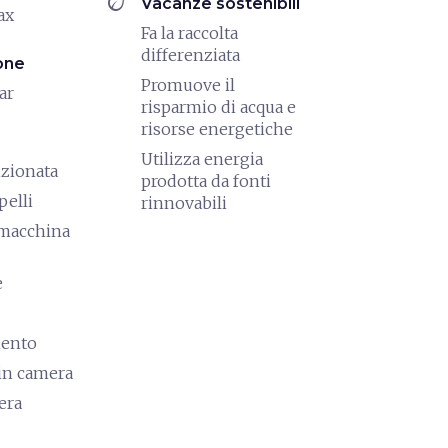
eco
Vacanze sostenibili
ax
Fa la raccolta
differenziata
one
Promuove il
ar
risparmio di acqua e
risorse energetiche
Utilizza energia
izionata
prodotta da fonti
pelli
rinnovabili
/macchina
e
mento
in camera
era