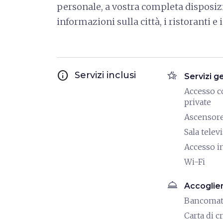
personale, a vostra completa disposizion
informazioni sulla città, i ristoranti e 
info
hotel_class
Servizi inclusi
Servizi g
Accesso c
private
Ascensor
Sala telev
Accesso i
Wi-Fi
room_service
Accoglie
Bancoma
Carta di c