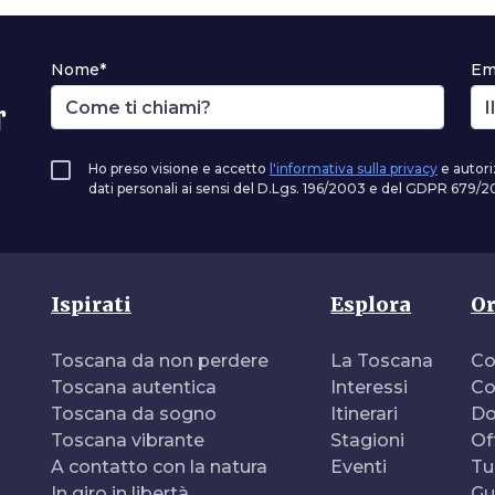
Nome*
Em
r
Ho preso visione e accetto
l'informativa sulla privacy
e autori
dati personali ai sensi del D.Lgs. 196/2003 e del GDPR 679/20
Ispirati
Esplora
Or
Toscana da non perdere
La Toscana
Co
Toscana autentica
Interessi
Co
Toscana da sogno
Itinerari
Do
Toscana vibrante
Stagioni
Of
A contatto con la natura
Eventi
Tu
In giro in libertà
Gu