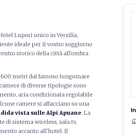
Hotel Lupori unico in Versilia,
biente ideale per il vostro soggiorno
centro storico della città all'ombra
a, 600 metri dal famoso lungomare
 camere di diverse tipologie sono
amento, aria condizionata regolabile
Alcune camere si affacciano su una
I
dida vista sulle
Alpi Apuane
. La
ho
 di sistema wireless, sala tv,
mento accanto all'hotel. Il