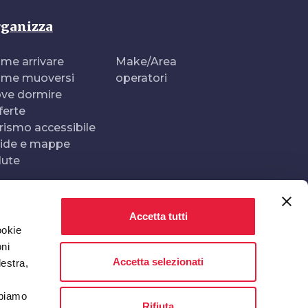
ganizza
me arrivare
Make/Area
me muoversi
operatori
ve dormire
ferte
rismo accessibile
ide e mappe
lute
Accetta tutti
Realizzato e gestito da
In collaborazione con
ookie
oni
Accetta selezionati
destra,
bbiamo
Rifiuta