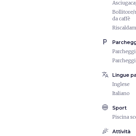
Asciugaca
Bollitore
da caffè
Riscalda
local_parking
Parchegg
Parchegg
Parchegg
translate
Lingue pa
Inglese
Italiano
sports_basketball
Sport
Piscina s
celebration
Attività