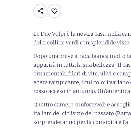
share
favorite_border
Le Due Volpi è la nostra casa, nella c
dolci colline verdi con splendide viste
Dopo una breve strada bianca molto ben
apparirà in tutta la sua bellezza. Il ca
ornamentali, filari di vite, ulivi e camp
edera rampicante, i cui colori variano 
rosso acceso in autunno. Un'autentica 
Quattro camere confortevoli e accogli
italiani del ciclismo del passato (Bart
sorprenderanno per la comodità e l'att