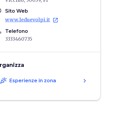
Vicchio, 50039, FI
age
Sito Web
www.leduevolpi.it
open_in_new
ne
Telefono
3333460735
rganizza
celebration
chevron_right
Esperienze in zona