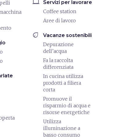
laptop_mac
Servizi per lavorare
pelli
Coffee station
/macchina
Aree di lavoro
mento
eco
Vacanze sostenibili
io
Depurazione
dell’acqua
io
Fa la raccolta
io
differenziata
rlate
In cucina utilizza
prodotti a filiera
corta
Promuove il
risparmio di acqua e
risorse energetiche
coperta
Utilizza
illuminazione a
basso consumo