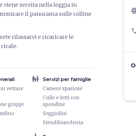
viene servita nella loggia in
langu
 ammirare il panorama sulle colline
pho
ete rilassarvi e ricaricare le
cicale.
O
family_restroom
enerali
Servizi per famiglie
on vetture
Camere spaziose
Culle e letti con
one gruppi
spondine
iardino
Seggiolini
Stendibiancheria