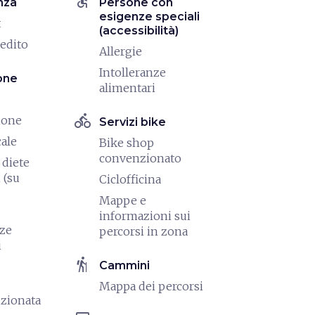
accessible
nza
Persone con
esigenze speciali
t
(accessibilità)
redito
Allergie
Intolleranze
one
alimentari
directions_bike
ione
Servizi bike
cale
Bike shop
convenzionato
diete
 (su
Ciclofficina
Mappe e
informazioni sui
nze
percorsi in zona
i
hiking
Cammini
Mappa dei percorsi
izionata