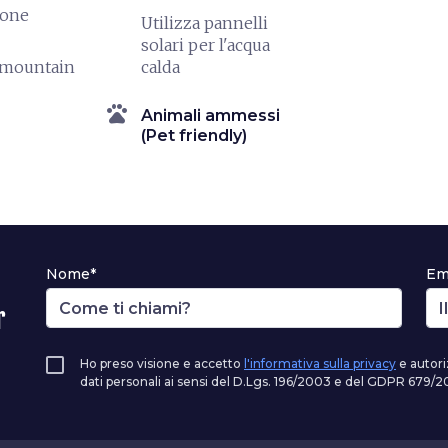
ione
Utilizza pannelli
solari per l'acqua
a/mountain
calda
pets
Animali ammessi
(Pet friendly)
Nome*
Em
r
Ho preso visione e accetto
l'informativa sulla privacy
e autori
dati personali ai sensi del D.Lgs. 196/2003 e del GDPR 679/20