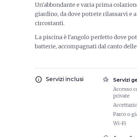
Un'abbondante e varia prima colazione 
giardino, da dove potrete rilassarvi e
circostanti.
La piscina è l'angolo perfetto dove potr
batterie, accompagnati dal canto delle 
info
hotel_class
Servizi inclusi
Servizi g
Accesso c
private
Accettazi
Parco o g
Wi-Fi