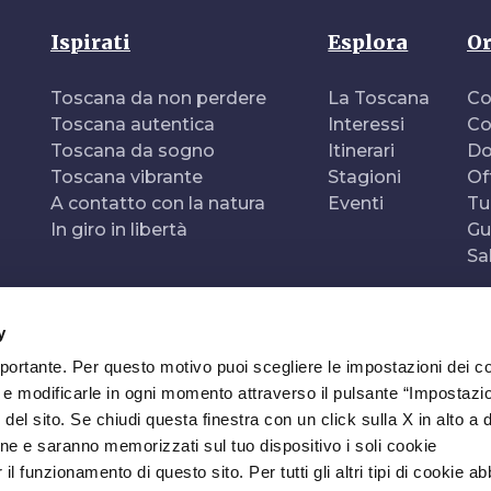
Ispirati
Esplora
Or
Toscana da non perdere
La Toscana
Co
Toscana autentica
Interessi
Co
Toscana da sogno
Itinerari
Do
Toscana vibrante
Stagioni
Of
A contatto con la natura
Eventi
Tu
In giro in libertà
Gu
Sa
y
mportante. Per questo motivo puoi scegliere le impostazioni dei c
e e modificarle in ogni momento attraverso il pulsante “Impostazi
del sito. Se chiudi questa finestra con un click sulla X in alto a 
ne e saranno memorizzati sul tuo dispositivo i soli cookie
l funzionamento di questo sito. Per tutti gli altri tipi di cookie a