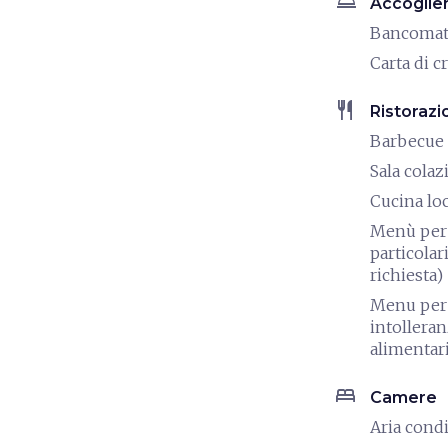
room_service
Accoglie
Bancoma
Carta di c
restaurant
Ristorazi
Barbecue
Sala colaz
Cucina lo
Menù per 
particolari
richiesta)
Menu per
intollera
alimentar
bed
Camere
Aria cond