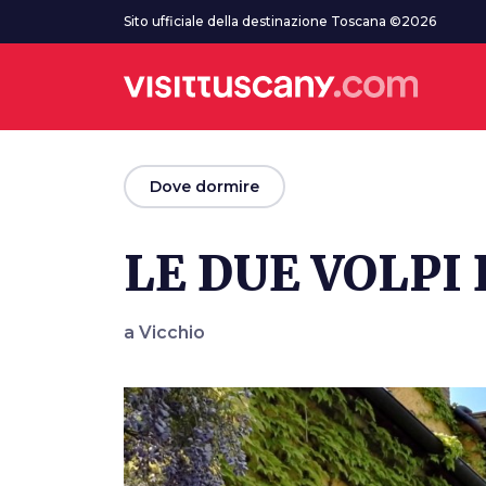
Vai al contenuto principale
Sito ufficiale della destinazione Toscana ©2026
arrow_back
Dove dormire
LE DUE VOLPI 
a Vicchio