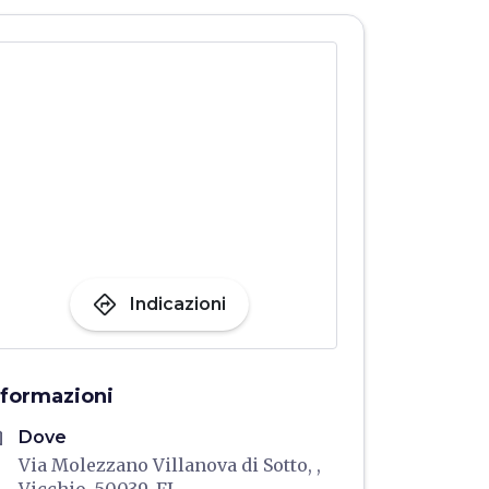
directions
Indicazioni
nformazioni
me
Dove
Via Molezzano Villanova di Sotto, ,