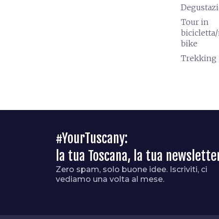
Degustaz
Tour in
biciclett
bike
Trekking
#YourTuscany:
la tua Toscana, la tua newslette
Zero spam, solo buone idee. Iscriviti, ci
vediamo una volta al mese.