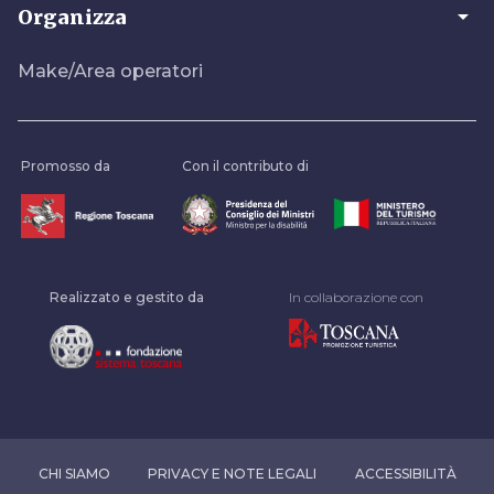
arrow_drop_down
Organizza
Make/Area operatori
Promosso da
Con il contributo di
Realizzato e gestito da
In collaborazione con
CHI SIAMO
PRIVACY E NOTE LEGALI
ACCESSIBILITÀ