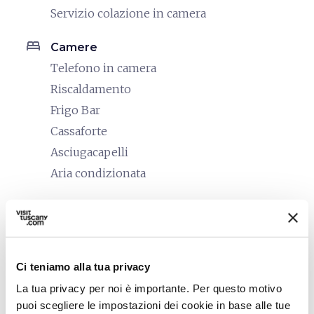
Servizio colazione in camera
bed
Camere
Telefono in camera
Riscaldamento
Frigo Bar
Cassaforte
Asciugacapelli
Aria condizionata
local_parking
Parcheggio
Parcheggio
sports_basketball
Sport
Ci teniamo alla tua privacy
Mountain Bike
La tua privacy per noi è importante. Per questo motivo
Maneggio
puoi scegliere le impostazioni dei cookie in base alle tue