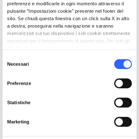
preferenze e modificarle in ogni momento attraverso il
celebration
Attività
pulsante “Impostazioni cookie” presente nel footer del
sito. Se chiudi questa finestra con un click sulla X in alto
Degustazione
a destra, proseguirai nella navigazione e saranno
Trekking
memorizzati sul tuo dispositivo i soli cookie strettamente
necessari per il funzionamento di questo sito. Per tutti gli
family_restroom
Servizi per famiglie
altri tipi di cookie abbiamo bisogno del tuo consenso.
Servizio Baby Sitting
Selezione
Necessari
del
self_improvement
Benessere
consenso
Impianti termali
Preferenze
pets
Animali ammessi (Pet friendly)
Statistiche
Marketing