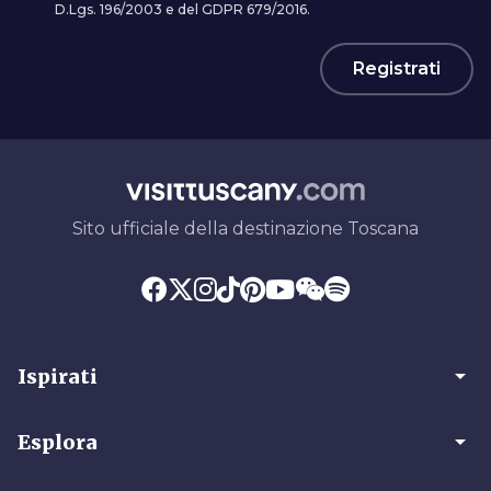
D.Lgs. 196/2003 e del GDPR 679/2016.
Registrati
Sito ufficiale della destinazione Toscana
arrow_drop_down
Ispirati
arrow_drop_down
Esplora