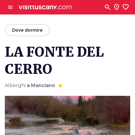
Vai al contenuto principale
search
location_on
favorite
menu
arrow_back
Dove dormire
LA FONTE DEL
CERRO
Alberghi
a Manciano