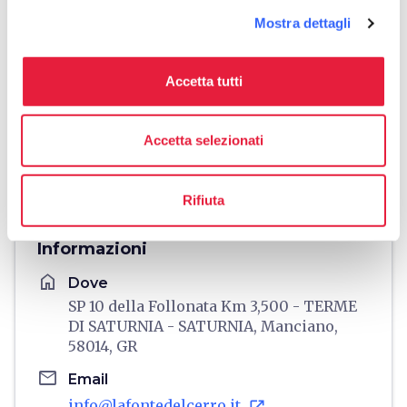
Mostra dettagli
Accetta tutti
Accetta selezionati
directions
Indicazioni
Rifiuta
Informazioni
home
Dove
SP 10 della Follonata Km 3,500 - TERME
DI SATURNIA - SATURNIA, Manciano,
58014, GR
email
Email
info@lafontedelcerro.it