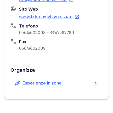
open_in_new
language
Sito Web
www.lafontedelcerro.com
open_in_new
phone
Telefono
0564/602008 - 335/7587780
phone
Fax
0564/602008
Organizza
celebration
chevron_right
Esperienze in zona