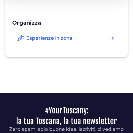
Organizza
celebration
chevron_right
Esperienze in zona
#YourTuscany:
la tua Toscana, la tua newsletter
Zero spam, solo buone idee. Iscriviti, ci vediamo