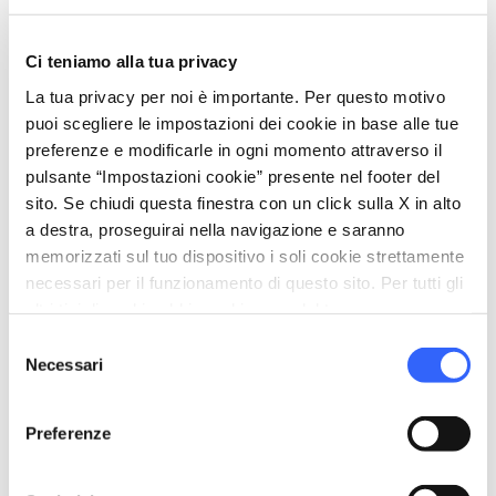
Parcheggio
celebration
Ci teniamo alla tua privacy
Attività
Vendita prodotti agro-alimentari
La tua privacy per noi è importante. Per questo motivo
puoi scegliere le impostazioni dei cookie in base alle tue
Trekking
preferenze e modificarle in ogni momento attraverso il
pulsante “Impostazioni cookie” presente nel footer del
sito. Se chiudi questa finestra con un click sulla X in alto
a destra, proseguirai nella navigazione e saranno
memorizzati sul tuo dispositivo i soli cookie strettamente
necessari per il funzionamento di questo sito. Per tutti gli
altri tipi di cookie abbiamo bisogno del tuo consenso.
Selezione
Necessari
del
consenso
Preferenze