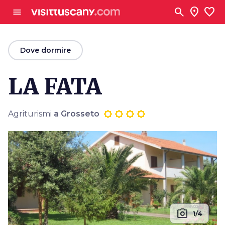
Vai al contenuto principale
search
location_on
favorite
menu
arrow_back
Dove dormire
LA FATA
Agriturismi
a Grosseto
photo_camera
1/4