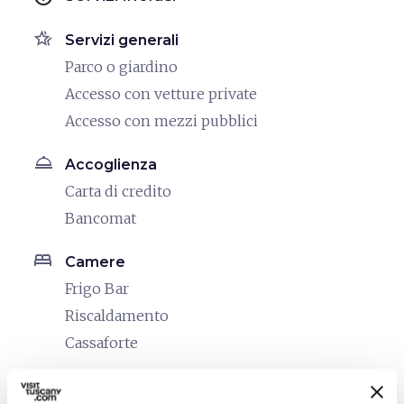
hotel_class
Servizi generali
Parco o giardino
Accesso con vetture private
Accesso con mezzi pubblici
room_service
Accoglienza
Carta di credito
Bancomat
bed
Camere
Frigo Bar
Riscaldamento
Cassaforte
local_parking
Parcheggio