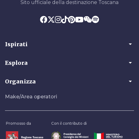
Sito ufficiale della destinazione Toscana
arrow_drop_down
Ispirati
arrow_drop_down
Esplora
arrow_drop_down
Organizza
Make/Area operatori
Promosso da
Con il contributo di