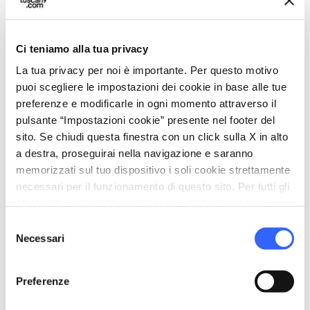
Riscaldamento
Telefono in camera
Ci teniamo alla tua privacy
celebration
Attività
La tua privacy per noi è importante. Per questo motivo
Visite Guidate
puoi scegliere le impostazioni dei cookie in base alle tue
preferenze e modificarle in ogni momento attraverso il
family_restroom
Servizi per famiglie
pulsante “Impostazioni cookie” presente nel footer del
Servizio Baby Sitting
sito. Se chiudi questa finestra con un click sulla X in alto
a destra, proseguirai nella navigazione e saranno
work
memorizzati sul tuo dispositivo i soli cookie strettamente
Business e Mice
necessari per il funzionamento di questo sito. Per tutti gli
Sala riunioni
altri tipi di cookie abbiamo bisogno del tuo consenso.
Servizio congressi
Selezione
Necessari
pets
del
Animali ammessi (Pet friendly)
consenso
Preferenze