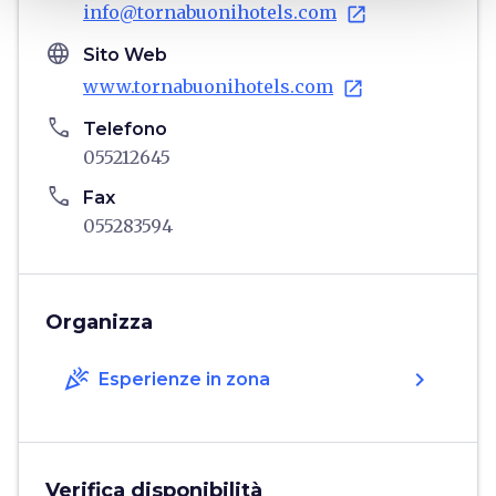
info@tornabuonihotels.com
open_in_new
language
Sito Web
www.tornabuonihotels.com
open_in_new
phone
Telefono
055212645
phone
Fax
055283594
Organizza
celebration
chevron_right
Esperienze in zona
Verifica disponibilità