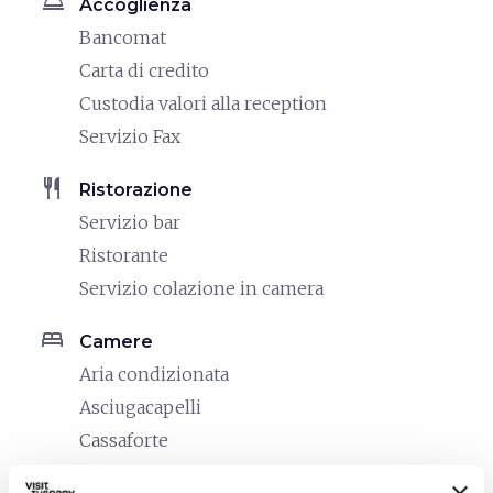
room_service
Accoglienza
Bancomat
Carta di credito
Custodia valori alla reception
Servizio Fax
restaurant
Ristorazione
Servizio bar
Ristorante
Servizio colazione in camera
bed
Camere
Aria condizionata
Asciugacapelli
Cassaforte
Frigo Bar