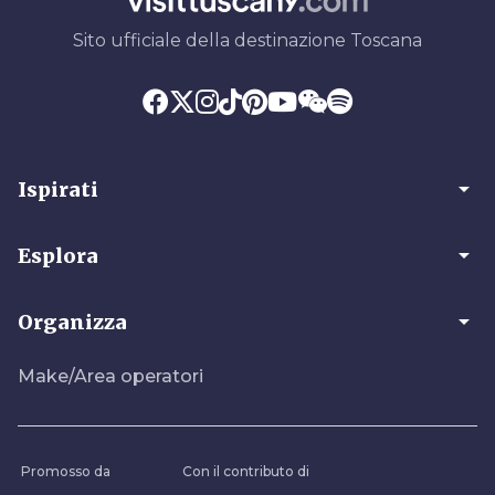
Sito ufficiale della destinazione Toscana
arrow_drop_down
Ispirati
arrow_drop_down
Esplora
arrow_drop_down
Organizza
Make/Area operatori
Promosso da
Con il contributo di