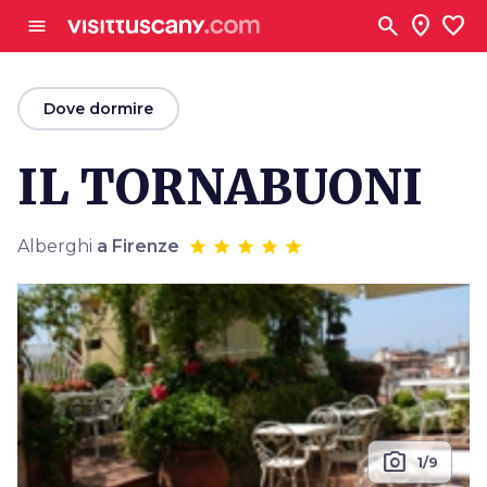
Vai al contenuto principale
search
location_on
favorite
menu
arrow_back
Dove dormire
IL TORNABUONI
Alberghi
a Firenze
photo_camera
1/9