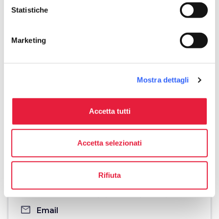
Statistiche
Marketing
Mostra dettagli
Accetta tutti
directions
Indicazioni
Accetta selezionati
Informazioni
Rifiuta
home
Dove
Via Tornabuoni, 3, Firenze, 50124, FI
email
Email