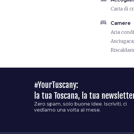
Carta di c
bed
Camere
Aria cond
Asciugaca
Riscalda
#YourTuscany:
la tua Toscana, la tua newslette
Zero spam, solo buone idee. Iscriviti, ci
vediamo una volta al mese.