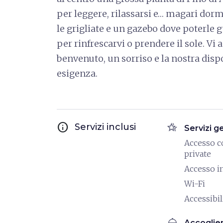
per leggere, rilassarsi e… magari dorm
le grigliate e un gazebo dove poterle g
per rinfrescarvi o prendere il sole. Vi
benvenuto, un sorriso e la nostra dispo
esigenza.
info
hotel_class
Servizi inclusi
Servizi g
Accesso c
private
Accesso i
Wi-Fi
Accessibili
room_service
Accoglie