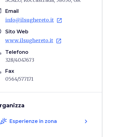
SCALO, Roccastrada, 58036, GR
il
Email
info@ilsughereto.it
open_in_new
age
Sito Web
www.ilsughereto.it
open_in_new
ne
Telefono
328/4047673
ne
Fax
0564/577171
rganizza
celebration
chevron_right
Esperienze in zona