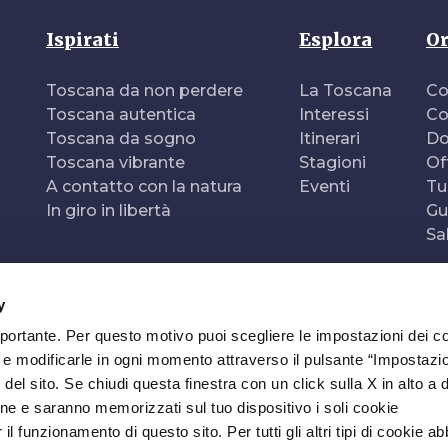
Ispirati
Esplora
Or
Toscana da non perdere
La Toscana
Co
Toscana autentica
Interessi
Co
Toscana da sogno
Itinerari
Do
Toscana vibrante
Stagioni
Of
A contatto con la natura
Eventi
Tu
In giro in libertà
Gu
Sa
y
mportante. Per questo motivo puoi scegliere le impostazioni dei c
e e modificarle in ogni momento attraverso il pulsante “Impostazi
del sito. Se chiudi questa finestra con un click sulla X in alto a 
ne e saranno memorizzati sul tuo dispositivo i soli cookie
l funzionamento di questo sito. Per tutti gli altri tipi di cookie a