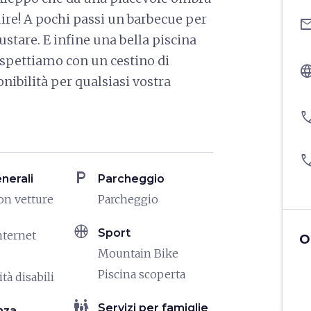
ire! A pochi passi un barbecue per
ema
ustare. E infine una bella piscina
 aspettiamo con un cestino di
langu
nibilità per qualsiasi vostra
pho
pho
local_parking
enerali
Parcheggio
on vetture
Parcheggio
sports_basketball
Sport
nternet
O
Mountain Bike
Piscina scoperta
tà disabili
family_restroom
Servizi per famiglie
nza