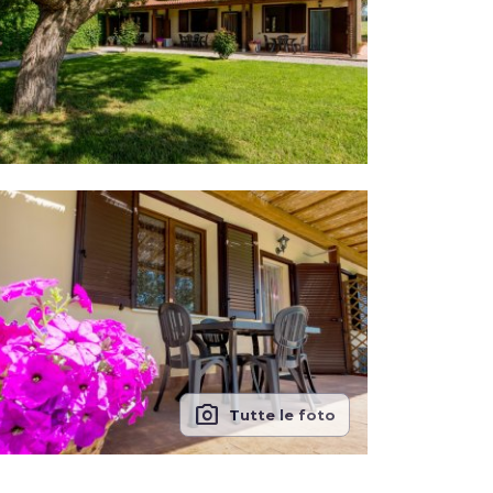
photo_camera
Tutte le foto