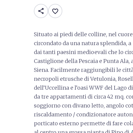
share
favorite_border
Situato ai piedi delle colline, nel cu
circondato da una natura splendida, a 
dai tanti paesini medioevali che lo ci
Castiglione della Pescaia e Punta Ala,
Siena. Facilmente raggiungibili le città
necropoli etrusche di Vetulonia, Rosell
dell’Uccellina e l’oasi WWF del Lago 
da tre appartamenti di circa 42 mq. co
soggiorno con divano letto, angolo c
riscaldamento / condizionatore auton
porticato esterno permette di fare col
al centro una grossa pianta di Pino d