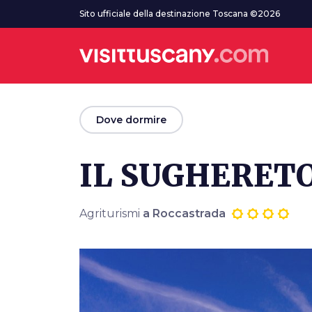
Vai al contenuto principale
Sito ufficiale della destinazione Toscana ©2026
arrow_back
Dove dormire
IL SUGHERET
Agriturismi
a Roccastrada