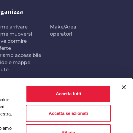
ganizza
me arrivare
Make/Area
me muoversi
operatori
ve dormire
ferte
rismo accessibile
ide e mappe
lute
Accetta tutti
Realizzato e gestito da
In collaborazione con
ookie
oni
Accetta selezionati
destra,
bbiamo
Rifiuta