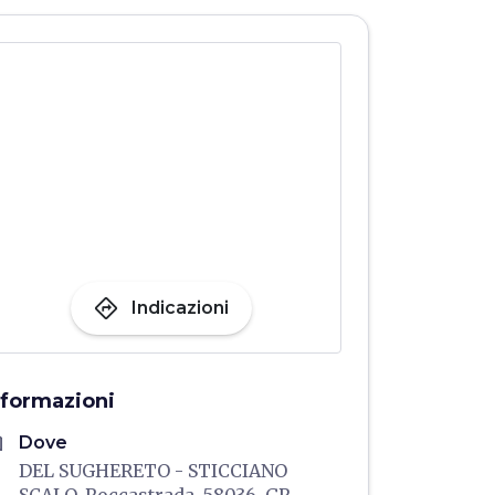
directions
Indicazioni
nformazioni
me
Dove
DEL SUGHERETO - STICCIANO