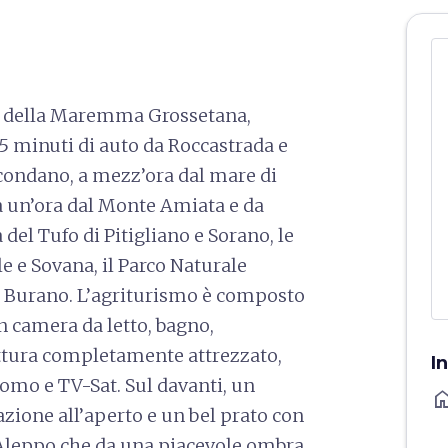
ore della Maremma Grossetana,
5 minuti di auto da Roccastrada e
rcondano, a mezz’ora dal mare di
 a un’ora dal Monte Amiata e da
 del Tufo di Pitigliano e Sorano, le
e e Sovana, il Parco Naturale
di Burano. L’agriturismo è composto
n camera da letto, bagno,
ottura completamente attrezzato,
I
omo e TV-Sat. Sul davanti, un
ho
azione all’aperto e un bel prato con
i Aleppo che da una piacevole ombra