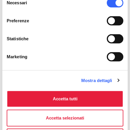
pets
Necessari
Animali ammessi (Pet friendly)
del
consenso
Preferenze
Statistiche
Marketing
Mostra dettagli
Accetta tutti
directions
Indicazioni
Accetta selezionati
Informazioni