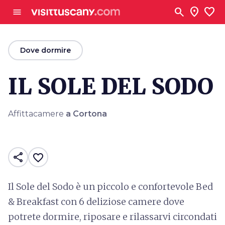
Vai al contenuto principale
search
location_on
favorite
menu
arrow_back
Dove dormire
IL SOLE DEL SODO
Affittacamere
a Cortona
share
favorite_border
Il Sole del Sodo è un piccolo e confortevole Bed
& Breakfast con 6 deliziose camere dove
potrete dormire, riposare e rilassarvi circondati