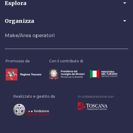
arrow_drop_down
Esplora
arrow_drop_down
Organizza
Make/Area operatori
Promosso da
Con il contributo di
Realizzato e gestito da
In collaborazione con