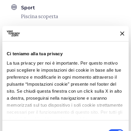
sports_basketball
Sport
Piscina scoperta
celebration
Attività
Degustazione
Trekking
Ci teniamo alla tua privacy
Vendita prodotti agro-alimentari
La tua privacy per noi è importante. Per questo motivo
Visite Guidate
puoi scegliere le impostazioni dei cookie in base alle tue
preferenze e modificarle in ogni momento attraverso il
family_restroom
Servizi per famiglie
pulsante “Impostazioni cookie” presente nel footer del
Giochi per bambini
sito. Se chiudi questa finestra con un click sulla X in alto
Servizio Baby Sitting
a destra, proseguirai nella navigazione e saranno
memorizzati sul tuo dispositivo i soli cookie strettamente
work
Business e Mice
necessari per il funzionamento di questo sito. Per tutti gli
altri tipi di cookie abbiamo bisogno del tuo consenso.
Sala riunioni
Selezione