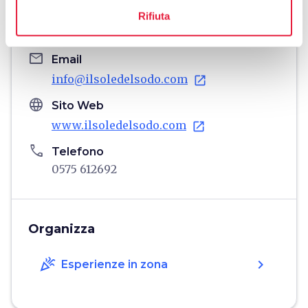
home
Rifiuta
Dove
- C.S. Il Sodo, 5 - , Cortona, 52044, AR
email
Email
info@ilsoledelsodo.com
open_in_new
language
Sito Web
www.ilsoledelsodo.com
open_in_new
phone
Telefono
0575 612692
Organizza
celebration
chevron_right
Esperienze in zona