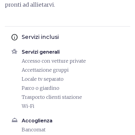
pronti ad allietarvi.
info
Servizi inclusi
hotel_class
Servizi generali
Accesso con vetture private
Accettazione gruppi
Locale tv separato
Parco o giardino
Trasporto clienti stazione
Wi-Fi
room_service
Accoglienza
Bancomat